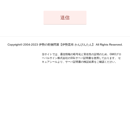
Copyright© 2004-2023 伊勢の乾物問屋【伊勢昆布 かんぴんたん】 All Rights Reserved.
当サイトでは、通信情報の暗号化と実在性の証明のため、GMOグロ
ーバルサイン株式会社のSSLサーバ証明書を使用しております。 セ
キュアシールより、サーバ証明書の検証結果をご確認ください。