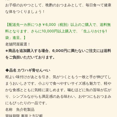
お子様のおやつとして、晩酌のおつまみとして、毎日食べて健康
な体をつくりましょう！
【配送先一カ所につき￥6,000（税別）以上のご購入で、送料無
料となります、さらに10,000円以上購入で、「生ふりかけを1
袋」進呈。】
老舖問屋嚴選！
※商品を追加購入する場合、6,000円に満たないご注文には送料
をご負担いただいております。
◆品名 カワハギ骨せんべい
程よい味付けがあとを引き、気がつくともう一枚と手が伸びてし
まうおいしさです。小ぶりで食べやすいサイズ感も魅力で、軽や
かな食感とともに気軽に楽しめます。噛むほどに魚の旨味が広が
り、シンプルながらも満足感のある味わい。おやつにもおつまみ
にもぴったりの一品です。
名称 魚介乾製品
賞味期限 裏面上方記載