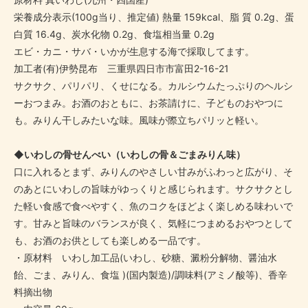
栄養成分表示(100g当り、推定値) 熱量 159kcal、脂 質 0.2g、蛋
白質 16.4g、炭水化物 0.2g、食塩相当量 0.2g
エビ・カニ・サバ・いかが生息する海で採取してます。
加工者(有)伊勢昆布 三重県四日市市富田2-16-21
サクサク、パリパリ、くせになる。カルシウムたっぷりのヘルシ
ーおつまみ。お酒のおともに、お茶請けに、子どものおやつに
も。みりん干しみたいな味。風味が際立ちパリッと軽い。
◆いわしの骨せんべい（いわしの骨＆ごまみりん味）
口に入れるとまず、みりんのやさしい甘みがふわっと広がり、そ
のあとにいわしの旨味がゆっくりと感じられます。サクサクとし
た軽い食感で食べやすく、魚のコクをほどよく楽しめる味わいで
す。甘みと旨味のバランスが良く、気軽につまめるおやつとして
も、お酒のお供としても楽しめる一品です。
・原材料 いわし加工品(いわし、砂糖、澱粉分解物、醤油水
飴、ごま、みりん、食塩 )(国内製造)/調味料(アミノ酸等)、香辛
料摘出物