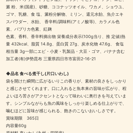
澱 粉、米(国産)、砂糖、ココナッツオイル、ワカメ、ショウユ、
ゴマ、乳糖、食 塩、澱粉分解物、ミリン、還元水飴、魚介エキ
スパウダー、水飴、 香辛料/調味料(アミノ酸等)、カラメル色
素、パプリカ色素、紅麹
色素、香料、香辛料摘出物 栄養成分表示(100g当り、推 定値)熱
量 432kcal、脂質 14.8g、蛋白質 27g、炭水化物 47.6g、 食塩
相当量 3g一部にエピ・小麦・乳製品・大豆・ゴマ、バナナ含む
加工者(有)伊勢昆布 三重県四日市市富田2-16-21
◆品名 食べる煮干し(片口いわし)
袋を開けた瞬間に広がるいりこの香りが、素材の良さをしっかり
と感じさせてくれます。口に入れると魚本来の旨味が広がり、程
よいほろ苦さがアクセントとなって味わいに奥行きを与えていま
す。シンプルながらも魚の風味をしっかり楽しめる仕上がりで、
噛むほどに旨味が感じられる、飽きのこないおいしさです。
賞味期限 365日
内容量60g
原材料 真いわし(九州・四国産)