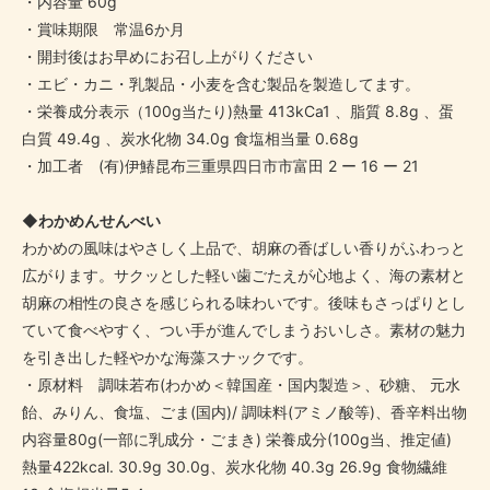
・内容量 60g
・賞味期限 常温6か月
・開封後はお早めにお召し上がりください
・エビ・カニ・乳製品・小麦を含む製品を製造してます。
・栄養成分表示（100g当たり)熱量 413kCa1 、脂質 8.8g 、蛋
白質 49.4g 、炭水化物 34.0g 食塩相当量 0.68g
・加工者 (有)伊鰆昆布三重県四日市市富田 2 ー 16 ー 21
◆わかめんせんべい
わかめの風味はやさしく上品で、胡麻の香ばしい香りがふわっと
広がります。サクッとした軽い歯ごたえが心地よく、海の素材と
胡麻の相性の良さを感じられる味わいです。後味もさっぱりとし
ていて食べやすく、つい手が進んでしまうおいしさ。素材の魅力
を引き出した軽やかな海藻スナックです。
・原材料 調味若布(わかめ＜韓国産・国内製造＞、砂糖、 元水
飴、みりん、食塩、ごま(国内)/ 調味料(アミノ酸等)、香辛料出物
内容量80g(一部に乳成分・ごまき) 栄養成分(100g当、推定値)
熱量422kcal. 30.9g 30.0g、炭水化物 40.3g 26.9g 食物繊維