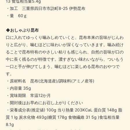
13 食塩相当量5.4g
・加工 三重県四日市市訪町8-25 伊勢昆布
・量 60ｇ
◆おしゃぶり昆布
口に入れてゆっくり噛みしめていくと、昆布本来の旨味がじんわ
りと広がり、噛むほどに味わいが深くなっていきます。噛み続け
ることで昆布特有のやさしい粘りも感じられ、自然の旨味が口の
中に長く残るのが特徴です。濃すぎない味わいながら、ついもう
一口と手が伸びてしまう、噛むほどに楽しめる昆布のおやつで
す。
・原材料名 昆布(北海道産)/調味料(アミノ産等)
・内容量 35g
・賞味期限 常温12か月
・開封後はお早めにお召し上がりください
・栄養成分表(推定値) 100g 当り熱量 203KCaL 蛋白質 148g 脂
質 1 lg 炭水化物 493g(糖質 178g 食物繊維 31 5g )食塩相当量
8.1g