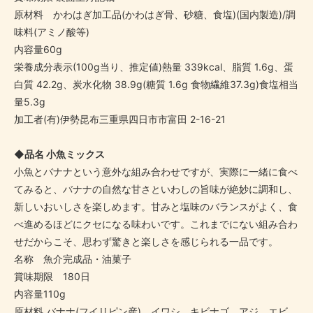
原材料 かわはぎ加工品(かわはぎ骨、砂糖、食塩)(国内製造)/調
味料(アミノ酸等)
内容量60g
栄養成分表示(100g当り、推定値)熱量 339kcal、脂質 1.6g、蛋
白質 42.2g、炭水化物 38.9g(糖質 1.6g 食物繊維37.3g)食塩相当
量5.3g
加工者(有)伊勢昆布三重県四日市市富田 2-16-21
◆品名 小魚ミックス
小魚とバナナという意外な組み合わせですが、実際に一緒に食べ
てみると、バナナの自然な甘さといわしの旨味が絶妙に調和し、
新しいおいしさを楽しめます。甘みと塩味のバランスがよく、食
べ進めるほどにクセになる味わいです。これまでにない組み合わ
せだからこそ、思わず驚きと楽しさを感じられる一品です。
名称 魚介完成品・油菓子
賞味期限 180日
内容量110g
原材料 バナナ(フイリピン産)、イワシ、キビナゴ、アジ、エビ、