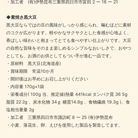
・加工者 (有)伊勢昆布三重県四日市市富田 2 ー 16 ー 21
◆素焼き黒大豆
黒大豆ならではの豆の風味がしっかり感じられ、噛むほどに素材
のコクが広がります。軽やかなサクサクとした食感が心地よく、
香ばしい味わいと相まってとても食べやすい仕上がりです。大豆
の自然な旨味をそのまま楽しめるシンプルなおいしさで、おやつ
としても、お酒のお供としてもつい手が進む一品です。
・原材料 黒大豆(北海道産)
・賞味期限 常温10か月
・開封後はお早めにお召し上がりください
・内容量 170g×1袋
・栄養成分( 100g 当、推定値)熱量 441kcal タンパク質 36 5g
脂質 22 2g 、炭水化物 34ｇ 糖質14.8g 、食物繊維 19.3g )、食
塩相当量量 2g
・加工者 三重県四日市市諏訪町 8 ー 25 (有)伊勢昆布
・小麦、落花生、卵、えびを使用した製品を製造してます。