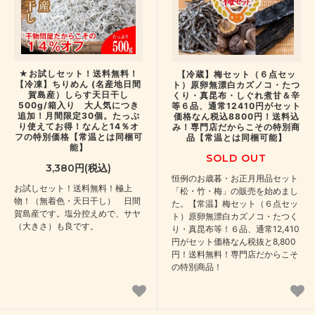
★お試しセット！送料無料！
【冷蔵】梅セット（６点セッ
【冷凍】ちりめん (名産地日間
ト）原卵無漂白カズノコ・たつ
賀島産）しらす天日干し
くり・真昆布・しぐれ煮甘＆辛
500g/箱入り 大人気につき
等６品、通常12410円がセット
追加！月間限定30個。たっぷ
価格なん税込8800円！送料込
り使えてお得！なんと14％オ
み！専門店だからこその特別商
フの特別価格【常温とは同梱可
品【常温とは同梱可能】
能】
SOLD OUT
3,380円(税込)
恒例のお歳暮・お正月用品セット
お試しセット！送料無料！極上
「松・竹・梅」の販売を始めまし
物！（無着色・天日干し） 日間
た。【常温】梅セット（６点セッ
賀島産です。塩分控えめで、サヤ
ト）原卵無漂白カズノコ・たつく
（大きさ）も良です。
り・真昆布等！６品、通常12,410
円がセット価格なん税抜と8,800
円！送料無料！専門店だからこそ
の特別商品！