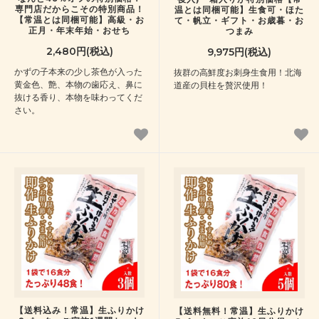
専門店だからこその特別商品！
温とは同梱可能】生食可・ほた
【常温とは同梱可能】高級・お
て・帆立・ギフト・お歳暮・お
正月・年末年始・おせち
つまみ
2,480円(税込)
9,975円(税込)
かずの子本来の少し茶色が入った
抜群の高鮮度お刺身生食用！北海
黄金色、艶、本物の歯応え、鼻に
道産の貝柱を贅沢使用！
抜ける香り、本物を味わってくだ
さい。
【送料込み！常温】生ふりかけ
【送料無料！常温】生ふりかけ