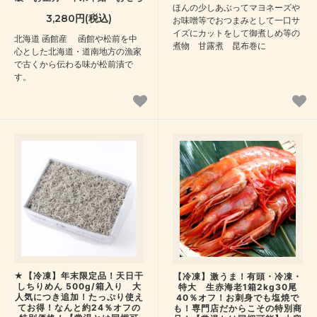
ほんの少しあぶってマヨネーズや
3,280円(税込)
お味噌等でおつまみとして一口サ
イズにカットをして御煮しめ等の
北海道 函館産 函館や松前を中
煮物 甘露煮 昆布巻に
心とした北海道・道南地方の漁家
で古くから伝わる味が松前漬で
す。
★【冷凍】年末限定品！天日干
【冷凍】激うま！有頭・冷凍・
しちりめん 500g/箱入り 大
特大 生赤海老1箱2kg30尾
人気につき追加！たっぷり使え
40％オフ！お刺身でも塩焼で
てお得！なんと約24％オフの
も！専門店だからこその特別商