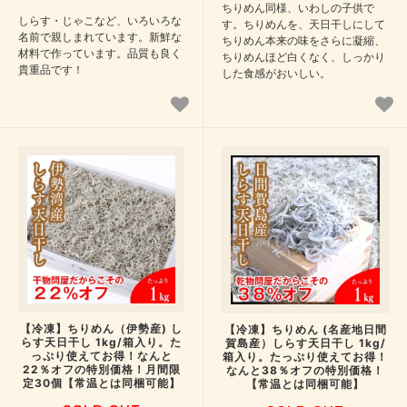
ちりめん同様、いわしの子供で
しらす・じゃこなど、いろいろな
す。ちりめんを、天日干しにして
名前で親しまれています。新鮮な
ちりめん本来の味をさらに凝縮、
材料で作っています。品質も良く
ちりめんほど白くなく、しっかり
貴重品です！
した食感がおいしい。
【冷凍】ちりめん（伊勢産) し
【冷凍】ちりめん (名産地日間
らす天日干し 1kg/箱入り。た
賀島産）しらす天日干し 1kg/
っぷり使えてお得！なんと
箱入り。たっぷり使えてお得！
22％オフの特別価格！月間限
なんと38％オフの特別価格！
定30個【常温とは同梱可能】
【常温とは同梱可能】