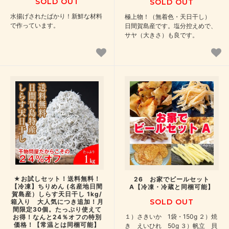
SOLD OUT
SOLD OUT
水揚げされたばかり！新鮮な材料
極上物！（無着色・天日干し）
で作っています。
日間賀島産です。塩分控えめで、
サヤ（大きさ）も良です。
★お試しセット！送料無料！
26 お家でビールセット
【冷凍】ちりめん (名産地日間
A【冷凍・冷蔵と同梱可能】
賀島産）しらす天日干し 1kg/
SOLD OUT
箱入り 大人気につき追加！月
間限定30個。たっぷり使えて
１）さきいか 1袋・150g ２）焼
お得！なんと24％オフの特別
価格！【常温とは同梱可能】
き えいひれ 50g ３）帆立 貝