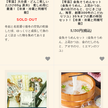
【常温】大分産・どんこ乾しい
【常温】金魚そうめんセット
たけ(105g 原木) 煮しめ用に
（金魚そうめん、上花かつお、
最適！【冷凍・冷蔵と同梱可
金の出汁のもと、ひじきごは
能】
ん、海苔、創業300年のこだわ
りツユ）35％オフの夏の特別
SOLD OUT
セット！【冷凍・冷蔵と同梱可
能】
冬姑と名前通り後冬の空気の乾燥
5,130円(税込)
した頃、ゆっくりと成長して身の
よく詰まった物を集めてありま
金魚そうめんセット（金魚そうめ
す。
ん、上花かつお、金のだしのも
と、アオサのり、ミエマンのツ
ユ）