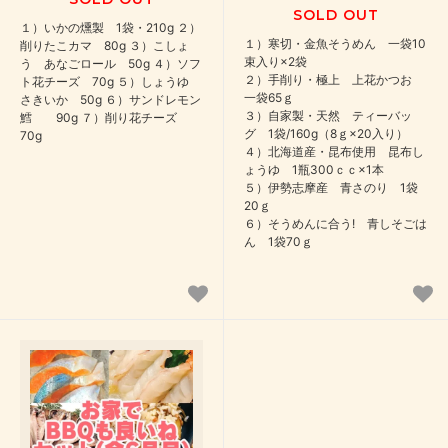
SOLD OUT
１）いかの燻製 1袋・210g ２）
１）寒切・金魚そうめん 一袋10
削りたこカマ 80g ３）こしょ
束入り×2袋
う あなごロール 50g ４）ソフ
２）手削り・極上 上花かつお
ト花チーズ 70g ５）しょうゆ
一袋65ｇ
さきいか 50g ６）サンドレモン
３）自家製・天然 ティーバッ
鱈 90g ７）削り花チーズ
グ 1袋/160g（8ｇ×20入り）
70g
４）北海道産・昆布使用 昆布し
ょうゆ 1瓶300ｃｃ×1本
５）伊勢志摩産 青さのり 1袋
20ｇ
６）そうめんに合う! 青しそごは
ん 1袋70ｇ