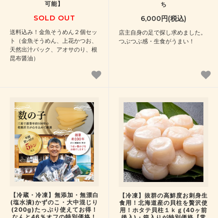
可能】
ち
SOLD OUT
6,000円(税込)
送料込み！金魚そうめん２個セッ
店主自身の足で探し求めました。
ト（金魚そうめん、上花かつお、
つぶつぶ感・生食がうまい！
天然出汁パック、アオサのり、根
昆布醤油）
【冷蔵・冷凍】無添加・無漂白
【冷凍】抜群の高鮮度お刺身生
(塩水漬)かずのこ・大中混じり
食用！北海道産の貝柱を贅沢使
(200g)たっぷり使えてお得！
用！ホタテ貝柱１ｋｇ(40ヶ前
なんと46％オフの特別価格！
後入)・箱入りが特別価格【常