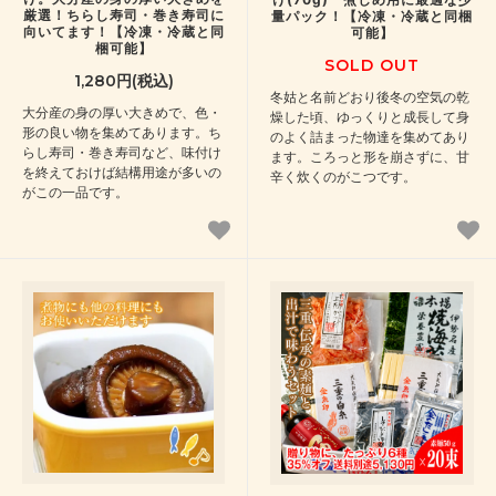
厳選！ちらし寿司・巻き寿司に
量パック！【冷凍・冷蔵と同梱
向いてます！【冷凍・冷蔵と同
可能】
梱可能】
SOLD OUT
1,280円(税込)
冬姑と名前どおり後冬の空気の乾
大分産の身の厚い大きめで、色・
燥した頃、ゆっくりと成長して身
形の良い物を集めてあります。ち
のよく詰まった物達を集めてあり
らし寿司・巻き寿司など、味付け
ます。ころっと形を崩さずに、甘
を終えておけば結構用途が多いの
辛く炊くのがこつです。
がこの一品です。