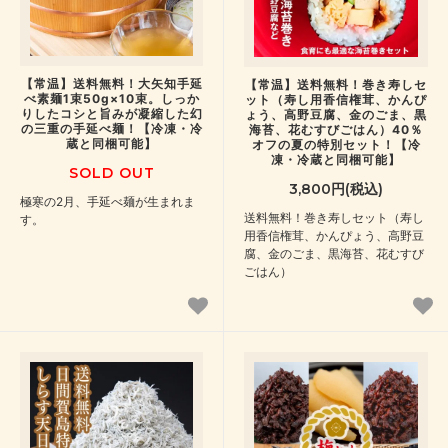
【常温】送料無料！大矢知手延
【常温】送料無料！巻き寿しセ
べ素麺1束50g×10束。しっか
ット（寿し用香信権茸、かんぴ
りしたコシと旨みが凝縮した幻
ょう、高野豆腐、金のごま、黒
の三重の手延べ麺！【冷凍・冷
海苔、花むすびごはん）40％
蔵と同梱可能】
オフの夏の特別セット！【冷
凍・冷蔵と同梱可能】
SOLD OUT
3,800円(税込)
極寒の2月、手延べ麺が生まれま
送料無料！巻き寿しセット（寿し
す。
用香信権茸、かんぴょう、高野豆
腐、金のごま、黒海苔、花むすび
ごはん）