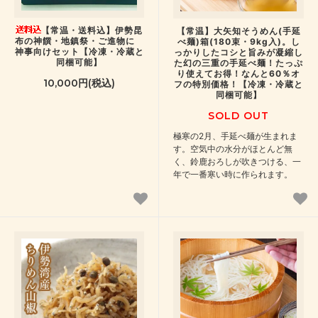
【常温・送料込】伊勢昆
【常温】大矢知そうめん(手延
布の神饌・地鎮祭・ご進物に
べ麺)箱(180束・9kg入)。し
神事向けセット【冷凍・冷蔵と
っかりしたコシと旨みが凝縮し
同梱可能】
た幻の三重の手延べ麺！たっぷ
り使えてお得！なんと60％オ
10,000円(税込)
フの特別価格！【冷凍・冷蔵と
同梱可能】
SOLD OUT
極寒の2月、手延べ麺が生まれま
す。空気中の水分がほとんど無
く、鈴鹿おろしが吹きつける、一
年で一番寒い時に作られます。