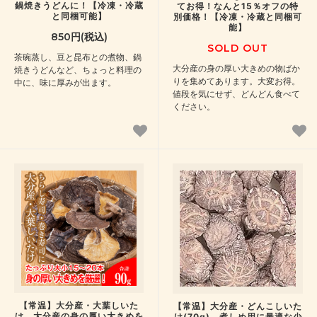
鍋焼きうどんに！【冷凍・冷蔵
てお得！なんと15％オフの特
と同梱可能】
別価格！【冷凍・冷蔵と同梱可
能】
850円(税込)
SOLD OUT
茶碗蒸し、豆と昆布との煮物、鍋
大分産の身の厚い大きめの物ばか
焼きうどんなど、ちょっと料理の
りを集めてあります。大変お得。
中に、味に厚みが出ます。
値段を気にせず、どんどん食べて
ください。
【常温】大分産・大葉しいた
【常温】大分産・どんこしいた
け。大分産の身の厚い大きめを
け(70g) 煮しめ用に最適な少