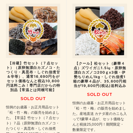
【冷蔵】竹セット（７点セッ
【クール】松セット（豪華４
ト）（原卵無漂白カズノコ・た
点）ズワイガニ1.5㎏・原卵無
つくり・真昆布・しぐれ佃煮甘
漂白カズノコ200ｇx3個・伊
＆辛等）、通常16,690円をが
勢ちりめん1kg・しぐれ佃煮1
セット価格なんと税込10,800
箱の豪華４品が、35,600円相
円送料こみ！専門店だからの特
当が19,800円(税込)送料込み
別品【常温とは同梱可能】
SOLD OUT
SOLD OUT
恒例のお歳暮・お正月用品セット
恒例のお歳暮・お正月用品セット
「松・竹・梅」の販売を始めまし
「松・竹・梅」の販売を始めまし
た。産地直送 カナダ産のカニも入
た。【常温】竹セット（７点セッ
って!!豪華４品が、セット価格な
ト）７品（原卵無漂白カズノコ・
んと税抜25,000円！期間限定・
たつくり・真昆布・しぐれ佃煮
数量限定です。