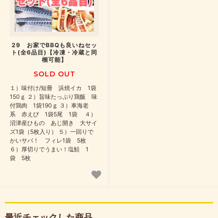
29 お家でBBQも良いねセッ
ト(全6品目)【冷凍・冷蔵と同
梱可能】
SOLD OUT
１）味付け/短冊 浜焼イカ 1袋
150ｇ ２）旨味たっぷり鶏飯 味
付鶏肉 1袋190ｇ ３）車海老
系 赤えび 1袋5尾 1袋 ４）
沼津産ひもの あじ開き 大サイ
ズ1袋（5枚入り） ５）一回りで
かいサバ！ フィレ1袋 5枚
６）厚切りでうまい！塩鮭 1
袋 5枚
最近チェックした商品