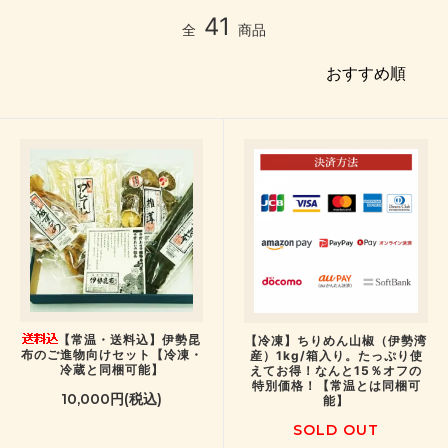
41
全
商品
【常温・送料込】伊勢昆
【冷凍】ちりめん山椒（伊勢湾
布のご進物向けセット【冷凍・
産）1kg/箱入り。たっぷり使
冷蔵と同梱可能】
えてお得！なんと15％オフの
特別価格！【常温とは同梱可
10,000円(税込)
能】
SOLD OUT