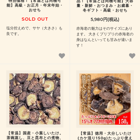
特別価格！【常温とは同梱可
品！【常温とは同梱可能】大容
能】高級・お正月・年末年始・
量・新鮮・おつまみ・お歳暮・
おせち
冬ギフト・高級・おせち
SOLD OUT
5,980円(税込)
塩分控えめで、サヤ（大きさ）も
赤海老の魅力はそのサイズにあり
良です。
ます。 大きくプリプリの赤海老の
身はなんといっても甘みが違いま
す！
【常温】国産・小葉しいたけ。
【常温】徳用・大分しいたけ
茶碗蒸し、豆と昆布との煮物、
(カケ混り150g)たっぷり使え