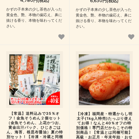
4,780円(税込)
6,630円(税込)
かずの子本来の少し茶色が入った
かずの子本来の少し茶色が入った
黄金色、艶、本物の歯応え、鼻に
黄金色、艶、本物の歯応え、鼻に
抜ける香り、本物を味わってくだ
抜ける香り、本物を味わってくだ
さい。
さい。
【常温】送料込みで35％オ
【冷凍】福岡産・特選からし明
フ！金魚そうめん２個セット
太子(1kg入特売)たっぷり使え
（金魚そうめん、上花かつお、
てお得！なんと40％オフの特
黄金出汁パック、ひじきごは
別価格！専門店だからこその特
ん、海苔、根昆布醤油）夏の特
別商品！【常温とは同梱可能】
別セット！【冷凍・冷蔵と同梱
高級・お正月・年末年始・おせ