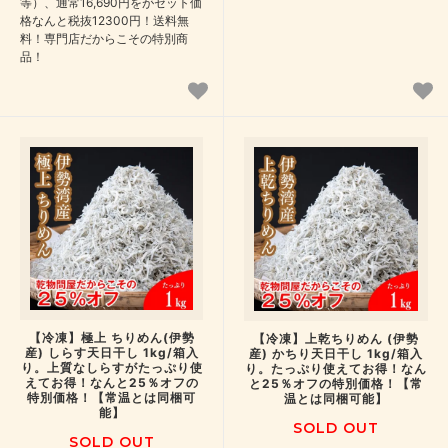
等）、通常16,690円をがセット価
格なんと税抜12300円！送料無
料！専門店だからこその特別商
品！
【冷凍】極上 ちりめん(伊勢
【冷凍】上乾ちりめん (伊勢
産) しらす天日干し 1kg/箱入
産) かちり天日干し 1kg/箱入
り。上質なしらすがたっぷり使
り。たっぷり使えてお得！なん
えてお得！なんと25％オフの
と25％オフの特別価格！【常
特別価格！【常温とは同梱可
温とは同梱可能】
能】
SOLD OUT
SOLD OUT