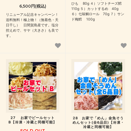
ひも 80g ４）ソフトチーズ鱈
6,500円(税込)
110g ５）カットするめ 40g
６）七味鯛ロール 70g ７）サン
リニューアル記念キャンペーン！
ド梅鱈 100g
送料無料！極上物！（無着色・天
日干し） 日間賀島産です。塩分
控えめで、サヤ（大きさ）も良で
す。
27 お家でビールセット
28 お家で「めん」金魚そう
B【冷凍・冷蔵と同梱可能】
めんセット(全6品目)【冷凍・
冷蔵と同梱可能】
SOLD OUT