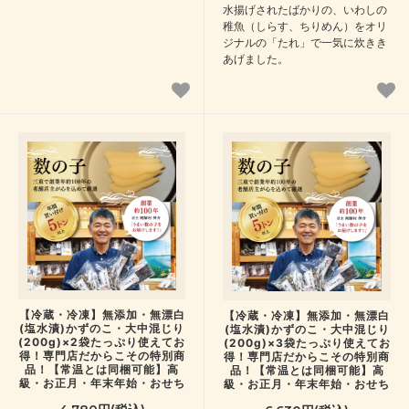
水揚げされたばかりの、いわしの
稚魚（しらす、ちりめん）をオリ
ジナルの「たれ」で一気に炊きき
あげました。
【冷蔵・冷凍】無添加・無漂白
【冷蔵・冷凍】無添加・無漂白
(塩水漬)かずのこ・大中混じり
(塩水漬)かずのこ・大中混じり
(200g)×2袋たっぷり使えてお
(200g)×3袋たっぷり使えてお
得！専門店だからこその特別商
得！専門店だからこその特別商
品！【常温とは同梱可能】高
品！【常温とは同梱可能】高
級・お正月・年末年始・おせち
級・お正月・年末年始・おせち