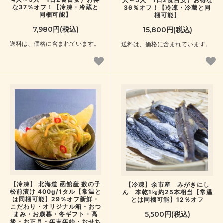
人～5人 1日2食目安）お得な
な37％オフ！【冷凍・冷蔵と
36％オフ！【冷凍・冷蔵と同
同梱可能】
梱可能】
7,980円(税込)
15,800円(税込)
送料は、価格に含まれています。
送料は、価格に含まれています。
【冷凍】 北海道 函館産 数の子
【冷凍】余市産 みがきにし
松前漬け 400g/1タル【常温と
ん 本乾1㎏約25本相当【常温
は同梱可能】29％オフ新鮮・
とは同梱可能】12％オフ
こだわり・オリジナル箱・おつ
5,500円(税込)
まみ・お歳暮・冬ギフト・高
級・お正月・年末年始・おせち