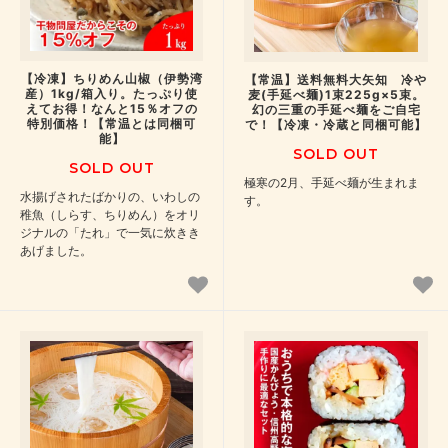
【冷凍】ちりめん山椒（伊勢湾
【常温】送料無料大矢知 冷や
産）1kg/箱入り。たっぷり使
麦(手延べ麺)1束225g×5束。
えてお得！なんと15％オフの
幻の三重の手延べ麺をご自宅
特別価格！【常温とは同梱可
で！【冷凍・冷蔵と同梱可能】
能】
SOLD OUT
SOLD OUT
極寒の2月、手延べ麺が生まれま
水揚げされたばかりの、いわしの
す。
稚魚（しらす、ちりめん）をオリ
ジナルの「たれ」で一気に炊きき
あげました。