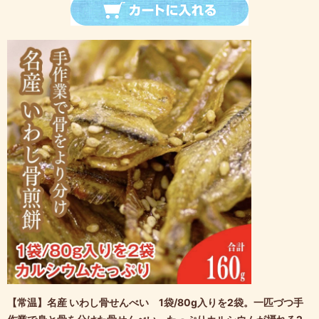
【常温】名産 いわし骨せんべい 1袋/80g入りを2袋。一匹づつ手