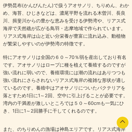
伊勢昆布(かんぴんたん)で扱うアオサノリ、ちりめん、わか
め、海苔、ひじきなどは、濃尾平野を流れる木曽川、長良
川、揖斐川からの豊かな恵みを受ける伊勢湾や、リアス式
海岸で天然礁が広がる鳥羽・志摩地域で作られています。
リアス式海岸は山と近い分栄養が豊富に流れ込み、動植物
が繁栄しやすいのが伊勢湾の特徴です。
特にアオサノリは全国の６０～70％弱を産出しており有名
です。アオサノリはロープに種を植えて養殖するのですが
強い流れに弱いので、養殖環境には潮の流れはありつつも
強い流れにさらされないリアス式海岸の複雑な形状が適し
ているのです。養殖中はアオサノリについたバクテリアを
落とすため1日に1～2回、空中に引上げることが必要です。
湾内の干満差が激しいところでは５０～60cmも一気にひ
き、1日に1～2回勝手に干してくれるのです。
また、のちりめんの漁場は神島エリアです。リアス式海岸