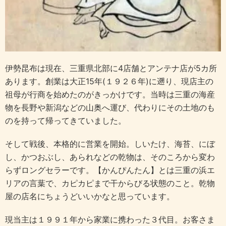
伊勢昆布は現在、三重県北部に4店舗とアンテナ店が5カ所
あります。創業は大正15年(１９２６年)に遡り、現店主の
祖母が行商を始めたのがきっかけです。当時は三重の海産
物を長野や新潟などの山奥へ運び、代わりにその土地のも
のを持って帰ってきていました。
そして戦後、本格的に営業を開始。しいたけ、海苔、にぼ
し、かつおぶし、あられなどの乾物は、そのころから変わ
らずロングセラーです。【かんぴんたん】とは三重の浜エ
リアの言葉で、カピカピまで干からびる状態のこと。乾物
屋の店名にちょうどいいかなと思っています。
現当主は１９９１年から家業に携わった３代目。お客さま