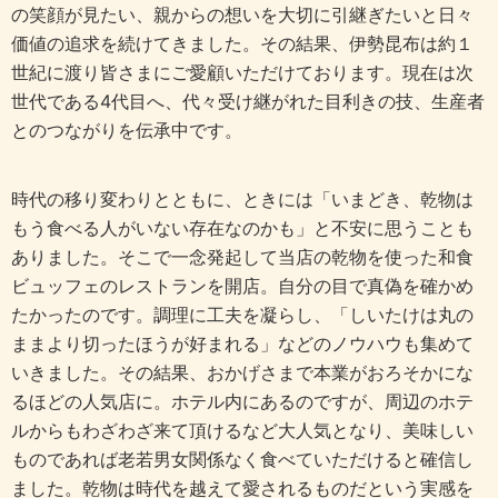
の笑顔が見たい、親からの想いを大切に引継ぎたいと日々
価値の追求を続けてきました。その結果、伊勢昆布は約１
世紀に渡り皆さまにご愛顧いただけております。現在は次
世代である4代目へ、代々受け継がれた目利きの技、生産者
とのつながりを伝承中です。
時代の移り変わりとともに、ときには「いまどき、乾物は
もう食べる人がいない存在なのかも」と不安に思うことも
ありました。そこで一念発起して当店の乾物を使った和食
ビュッフェのレストランを開店。自分の目で真偽を確かめ
たかったのです。調理に工夫を凝らし、「しいたけは丸の
ままより切ったほうが好まれる」などのノウハウも集めて
いきました。その結果、おかげさまで本業がおろそかにな
るほどの人気店に。ホテル内にあるのですが、周辺のホテ
ルからもわざわざ来て頂けるなど大人気となり、美味しい
ものであれば老若男女関係なく食べていただけると確信し
ました。乾物は時代を越えて愛されるものだという実感を