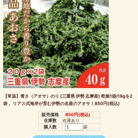
【常温】青さ（アオサ）のり (三重県 伊勢 志摩産) 乾燥1袋/18gを2
袋 。リアス式海岸が育む伊勢の名産のアオサ！850円(税込)
販売価格
850円(税込)
在庫数
在庫あり
購入数
袋