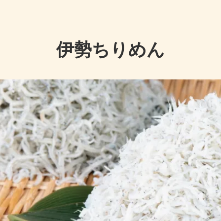
向け、骨を強くしよう！
商品一覧
ック
伊勢わかめ・伊勢ひじき
セット
快気祝い
伊勢ちりめん
ぼし
花かつお
祝い
還暦祝い
木 しいたけ
初回のみ送料無料
い
新築内祝い