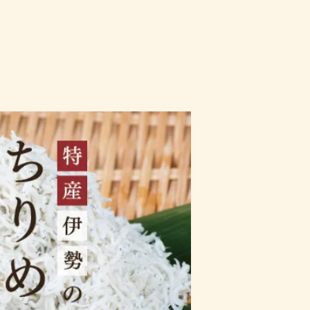
会員様特別価格商品
手作り生ふりかけパック
成人式内祝い
手作り佃煮
古希祝い