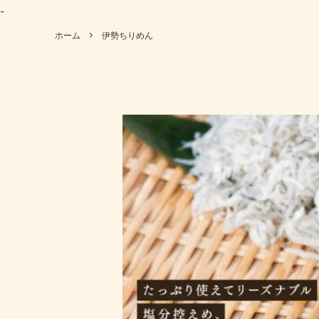
も）
-
妊婦さん向け商品
高齢者
伊勢あられ・おやつ・おつまみ
出汁パ
ホーム
伊勢ちりめん
ギフトセット
母の日
伊勢ちりめん
伊勢に
結婚内祝い
出産内
北海道産昆布
国産 原
喜寿祝い
米寿祝