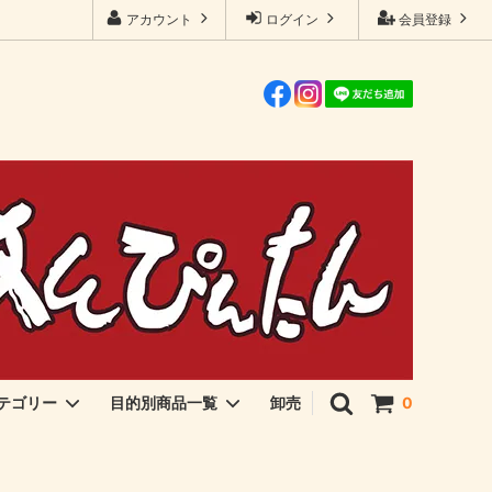
アカウント
ログイン
会員登録
卸売
テゴリー
目的別商品一覧
0
伊勢海苔・アオサ
ご飯のおとも