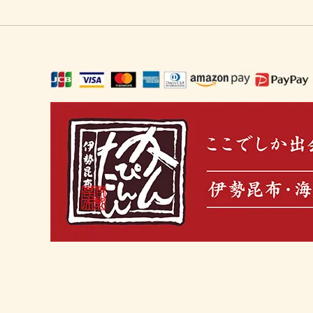
ギフト・ご馳走・北海珍味（お中元に
冬の鍋セット
おうち
出汁を