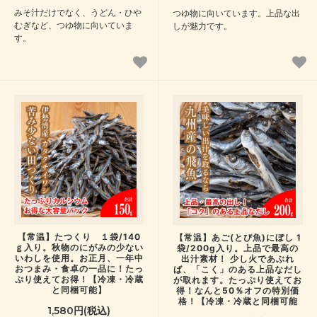
みそ汁だけでなく、うどん・ひや
つゆ物に向いています。上品な出
むぎなど、つゆ物に向いていま
しが魅力です。
す。
【常温】たつくり １袋/140
【常温】あご(とび魚)にぼし 1
ｇ入り。秋物のにがみの少ない
袋/200g入り。上品で最高の
いわしを使用。お正月、一年中
出汁素材！ 少し火であぶれ
おつまみ・食卓の一品に！たっ
ば、「こく」のある上品なだし
ぷり使えてお得！【冷凍・冷蔵
が取れます。たっぷり使えてお
と同梱可能】
得！なんと50％オフの特別価
格！【冷凍・冷蔵と同梱可能
1,580円(税込)