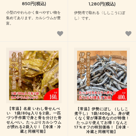
850円(税込)
1,280円(税込)
小型のやわらかく食べやすい物を
伊勢湾で取れる〈ししこうにぼ
集めてあります。カルシウムが豊
し〉です。
富。
【常温】名産 いわし骨せんべ
【常温】伊勢にぼし （ししこ
い 1袋/80g入りを2袋。一匹
煮干し） 1袋/400g入。身が硬
づつ手作業で身と骨を分けた骨
くなく背が薄茶色なのが特徴！
せんべい。たっぷりカルシウム
たっぷり使えてお得！なんと
が摂れる2袋入り！【冷凍・冷
17％オフの特別価格！【冷凍・
蔵と同梱可能】
冷蔵と同梱可能】