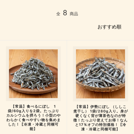
8
全
商品
【常温】食べるにぼし 1
【常温】伊勢にぼし （ししこ
袋/60g入りを2袋。たっぷり
煮干し） 1袋/280g入り。身が
カルシウムを摂ろう！小型のや
硬くなく背が薄茶色なのが特
わらかく食べやすい物を集めま
徴！たっぷり使えてお得！なん
した！【冷凍・冷蔵と同梱可
と17％オフの特別価格！【冷
能】
凍・冷蔵と同梱可能】