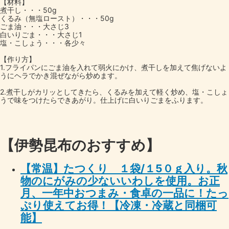
【材料】
煮干し・・・50g
くるみ（無塩ロースト）・・・50g
ごま油・・・大さじ3
白いりごま・・・大さじ1
塩・こしょう・・・各少々
【作り方】
1.フライパンにごま油を入れて弱火にかけ、煮干しを加えて焦げないよ
うにヘラでかき混ぜながら炒めます。
2.煮干しがカリッとしてきたら、くるみを加えて軽く炒め、塩・こしょ
うで味をつけたらできあがり。仕上げに白いりごまをふります。
【伊勢昆布のおすすめ】
【常温】たつくり １袋/１5０ｇ入り。秋
物のにがみの少ないいわしを使用。お正
月、一年中おつまみ・食卓の一品に！たっ
ぷり使えてお得！【冷凍・冷蔵と同梱可
能】