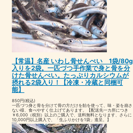
【常温】名産 いわし骨せんべい 1袋/80g
入りを2袋。一匹づつ手作業で身と骨を分
けた骨せんべい。たっぷりカルシウムが
摂れる2袋入り！【冷凍・冷蔵と同梱可
能】
850円(税込)
一匹づつ身と骨を分けて骨の方だけを飴を使って、味・姿を崩さ
ない様、食べやすく仕上げてあります。【配送先一カ所につき
￥6,000（税別）以上のご購入で、送料無料となります、さらに
10,000円以上購入で、「生ふりかけを1袋」進呈。】