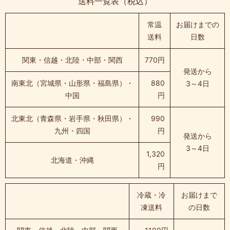
送料一覧表（税込）
常温
お届けまでの
送料
日数
関東・信越・北陸・中部・関西
770円
発送から
南東北（宮城県・山形県・福島県）・
880
3～4日
中国
円
北東北（青森県・岩手県・秋田県）・
990
九州・四国
円
発送から
3～4日
1,320
北海道・沖縄
円
冷蔵・冷
お届けまで
凍送料
の日数