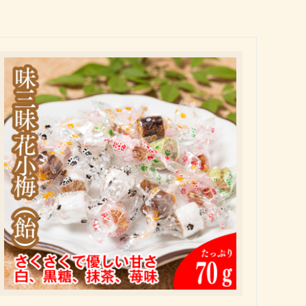
会員様特別価格商品
手作り生ふりかけパック
成人式内祝い
手作り佃煮
古希祝い