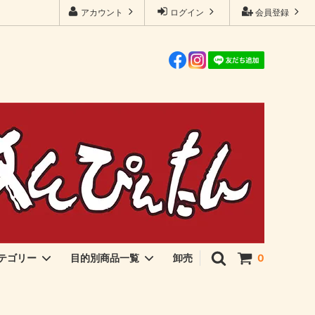
アカウント
ログイン
会員登録
卸売
テゴリー
目的別商品一覧
0
伊勢海苔・アオサ
ご飯のおとも