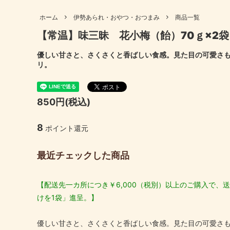
も）
妊婦さん向け商品
高齢者
ホーム
伊勢あられ・おやつ・おつまみ
商品一覧
伊勢あられ・おやつ・おつまみ
出汁パ
【常温】味三昧 花小梅（飴）70ｇ×2
ギフトセット
母の日
伊勢ちりめん
伊勢に
優しい甘さと、さくさくと香ばしい食感。見た目の可愛さ
結婚内祝い
出産内
リ。
北海道産昆布
国産 原
喜寿祝い
米寿祝
850円(税込)
8
ポイント還元
最近チェックした商品
【配送先一カ所につき￥6,000（税別）以上のご購入で、送
けを1袋」進呈。】
優しい甘さと、さくさくと香ばしい食感。見た目の可愛さ