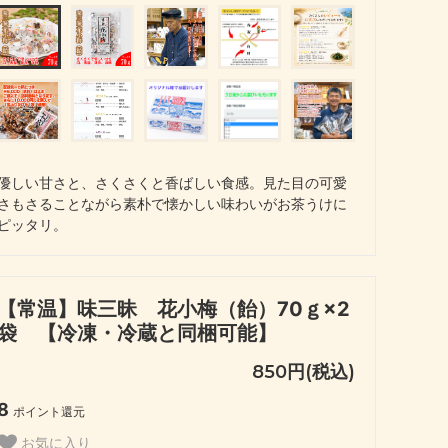
優しい甘さと、さくさくと香ばしい食感。見た目の可愛
さもさることながら素朴で懐かしい味わいがお茶うけに
ピッタリ。
【常温】味三昧 花小梅（飴）70ｇ×2
袋 【冷凍・冷蔵と同梱可能】
850円(税込)
8
ポイント還元
お気に入り