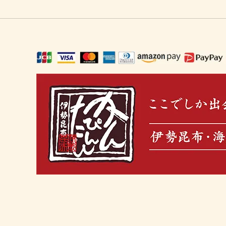
ギフト・ご馳走・北海珍味（お中元に
冬の鍋セット
おうち
出汁を