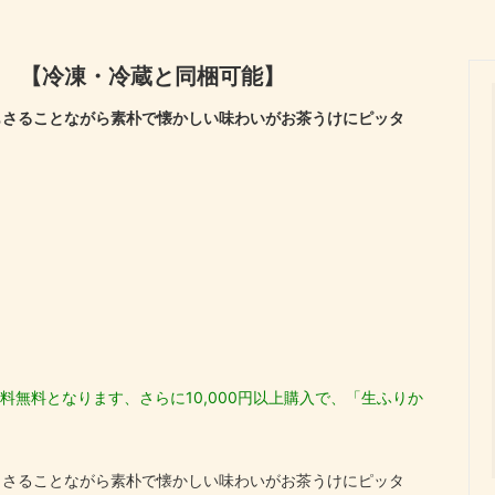
向け、骨を強くしよう！
商品一覧
ック
伊勢わかめ・伊勢ひじき
袋 【冷凍・冷蔵と同梱可能】
セット
快気祝い
ぼし
花かつお
もさることながら素朴で懐かしい味わいがお茶うけにピッタ
祝い
還暦祝い
木 しいたけ
初回のみ送料無料
い
新築内祝い
料無料となります、さらに10,000円以上購入で、「生ふりか
もさることながら素朴で懐かしい味わいがお茶うけにピッタ