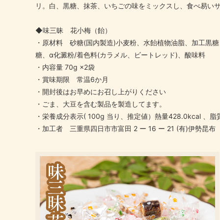
リ。白、黒糖、抹茶、いちごの味をミックスし、食べ易い
◆味三昧 花小梅（飴）
・原材料 砂糖(国内製造)小麦粉、水飴植物油脂、加工黒
糖、α化澱粉/着色料(カラメル、ビートレッド)、酸味料
・内容量 70g ×2袋
・賞味期限 常温6か月
・開封後はお早めにお召し上がりください
・ごま、大豆を含む製品を製造してます。
・栄養成分表示( 100g 当り、推定値）熱量428.0kcal 、脂質
・加工者 三重県四日市市富田 2 ー 16 ー 21 (有)伊勢昆布