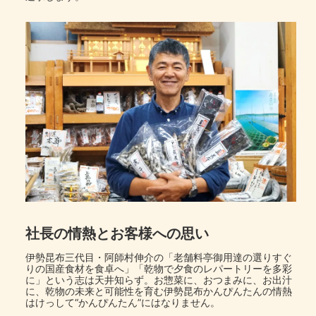
社長の情熱とお客様への思い
伊勢昆布三代目・阿師村伸介の「老舗料亭御用達の選りすぐ
りの国産食材を食卓へ」「乾物で夕食のレパートリーを多彩
に」という志は天井知らず。お惣菜に、おつまみに、お出汁
に、乾物の未来と可能性を育む伊勢昆布かんぴんたんの情熱
はけっして“かんぴんたん”にはなりません。