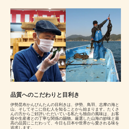
品質へのこだわりと目利き
伊勢昆布かんぴんたんの目利きは、伊勢、鳥羽、志摩の海と
山、そしてそこに住む人を知ることから始まります。たくさ
んの方からご好評いただいている私たち独自の風味は、お客
様や生産者との丁寧な関係の賜物。厳選した山海の妙味と最
高の品質にこだわって、今日も日本や世界から愛される味を
追求します。