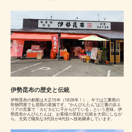
伊勢昆布の歴史と伝統
伊勢昆布の創業は大正15年（1926年！）。今では三重県の
乾物問屋でも屈指の老舗です。“かんぴんたん”は三重の浜エ
リアの言葉で「カピカピに干からびている」という意味。伊
勢昆布かんぴんたんは、お客様の笑顔と伝統を大切にしなが
ら、元気で陽気な3代目が4代目へ技術継承しています。