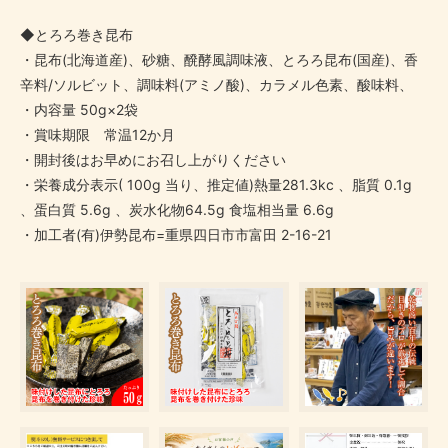
◆とろろ巻き昆布
・昆布(北海道産)、砂糖、醗酵風調味液、とろろ昆布(国産)、香
辛料/ソルビット、調味料(アミノ酸)、カラメル色素、酸味料、
・内容量 50g×2袋
・賞味期限 常温12か月
・開封後はお早めにお召し上がりください
・栄養成分表示( 100g 当り、推定値)熱量281.3kc 、脂質 0.1g
、蛋白質 5.6g 、炭水化物64.5g 食塩相当量 6.6g
・加工者(有)伊勢昆布=重県四日市市富田 2-16-21