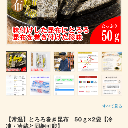
すべて見る
【常温】とろろ巻き昆布 50ｇ×2袋【冷
凍・冷蔵と同梱可能】