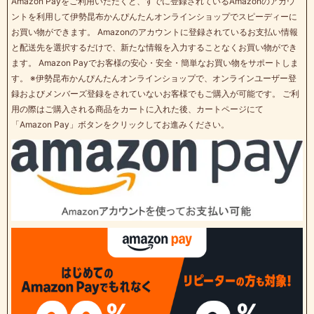
Amazon Payをご利用いただくと、すでに登録されているAmazonのアカウ
ントを利用して伊勢昆布かんぴんたんオンラインショップでスピーディーに
お買い物ができます。 Amazonのアカウントに登録されているお支払い情報
と配送先を選択するだけで、新たな情報を入力することなくお買い物ができ
ます。 Amazon Payでお客様の安心・安全・簡単なお買い物をサポートしま
す。 ※伊勢昆布かんぴんたんオンラインショップで、オンラインユーザー登
録およびメンバーズ登録をされていないお客様でもご購入が可能です。 ご利
用の際はご購入される商品をカートに入れた後、カートページにて
「Amazon Pay」ボタンをクリックしてお進みください。