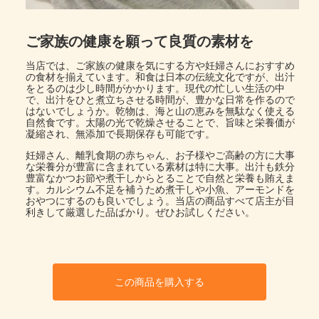
ご家族の健康を願って良質の素材を
当店では、ご家族の健康を気にする方や妊婦さんにおすすめ
の食材を揃えています。和食は日本の伝統文化ですが、出汁
をとるのは少し時間がかかります。現代の忙しい生活の中
で、出汁をひと煮立ちさせる時間が、豊かな日常を作るので
はないでしょうか。乾物は、海と山の恵みを無駄なく使える
自然食です。太陽の光で乾燥させることで、旨味と栄養価が
凝縮され、無添加で長期保存も可能です。
妊婦さん、離乳食期の赤ちゃん、お子様やご高齢の方に大事
な栄養分が豊富に含まれている素材は特に大事。出汁も鉄分
豊富なかつお節や煮干しからとることで自然と栄養も賄えま
す。カルシウム不足を補うため煮干しや小魚、アーモンドを
おやつにするのも良いでしょう。当店の商品すべて店主が目
利きして厳選した品ばかり。ぜひお試しください。
この商品を購入する