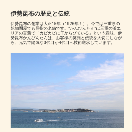
伊勢昆布の歴史と伝統
伊勢昆布の創業は大正15年（1926年！）。今では三重県の
乾物問屋でも屈指の老舗です。“かんぴんたん”は三重の浜エ
リアの言葉で「カピカピに干からびている」という意味。伊
勢昆布かんぴんたんは、お客様の笑顔と伝統を大切にしなが
ら、元気で陽気な3代目が4代目へ技術継承しています。