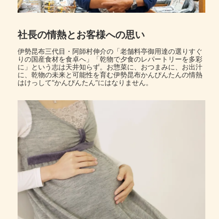
社長の情熱とお客様への思い
伊勢昆布三代目・阿師村伸介の「老舗料亭御用達の選りすぐ
りの国産食材を食卓へ」「乾物で夕食のレパートリーを多彩
に」という志は天井知らず。お惣菜に、おつまみに、お出汁
に、乾物の未来と可能性を育む伊勢昆布かんぴんたんの情熱
はけっして“かんぴんたん”にはなりません。