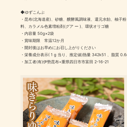
◆ゆずこんぶ
・昆布(北海道産)、砂糖、醗酵風調味液、還元水飴、柚子粉
料、カラメル色素増粘剤(グア ー )、環状オリゴ糖
・内容量 50g×2袋
・賞味期限 常温12か月
・開封後はお早めにお召し上がりください
・栄養成分表示( 1 g 当り、推定値)熱量 342k51 、脂質 0.6
・加工者(有)伊勢昆布=重県四日市市富田 2-16-21