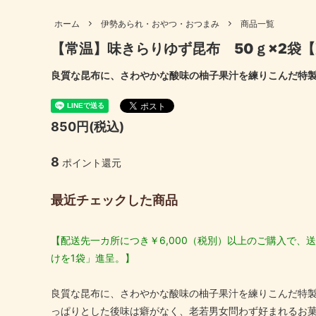
も）
妊婦さん向け商品
高齢者
ホーム
伊勢あられ・おやつ・おつまみ
商品一覧
伊勢あられ・おやつ・おつまみ
出汁パ
【常温】味きらりゆず昆布 50ｇ×2袋
ギフトセット
母の日
伊勢ちりめん
伊勢に
良質な昆布に、さわやかな酸味の柚子果汁を練りこんだ特
結婚内祝い
出産内
北海道産昆布
国産 原
喜寿祝い
米寿祝
850円(税込)
8
ポイント還元
最近チェックした商品
【配送先一カ所につき￥6,000（税別）以上のご購入で、送
けを1袋」進呈。】
良質な昆布に、さわやかな酸味の柚子果汁を練りこんだ特
っぱりとした後味は癖がなく、老若男女問わず好まれるお