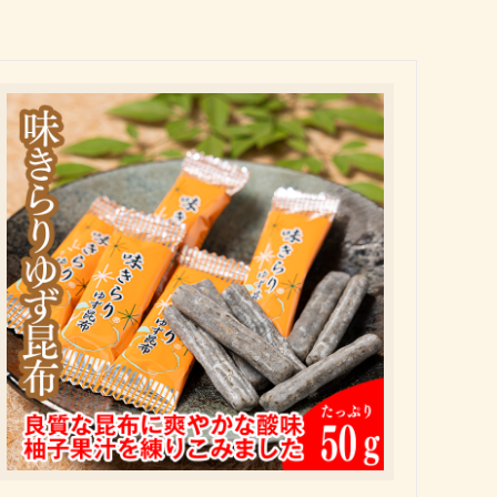
会員様特別価格商品
手作り生ふりかけパック
成人式内祝い
手作り佃煮
古希祝い