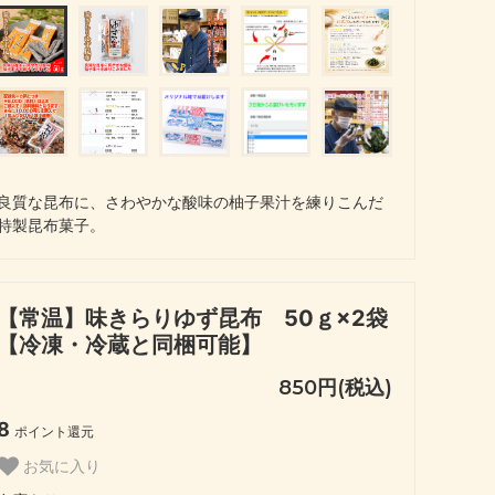
良質な昆布に、さわやかな酸味の柚子果汁を練りこんだ
特製昆布菓子。
【常温】味きらりゆず昆布 50ｇ×2袋
【冷凍・冷蔵と同梱可能】
850円(税込)
8
ポイント還元
お気に入り