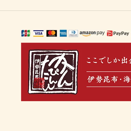
ギフト・ご馳走・北海珍味（お中元に
冬の鍋セット
おうち
出汁を