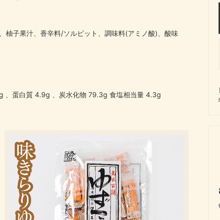
、柚子果汁、香辛料/ソルビット、調味料(アミノ酸)、酸味
g 、蛋白質 4.9g 、炭水化物 79.3g 食塩相当量 4.3g