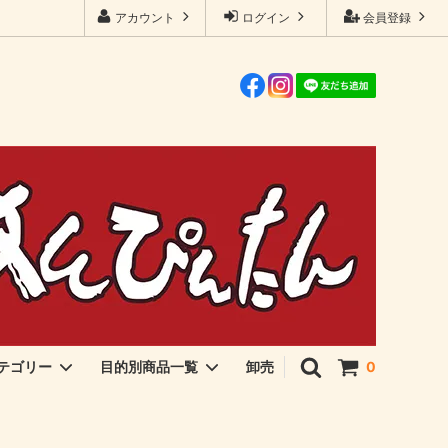
アカウント
ログイン
会員登録
卸売
テゴリー
目的別商品一覧
0
伊勢海苔・アオサ
ご飯のおとも