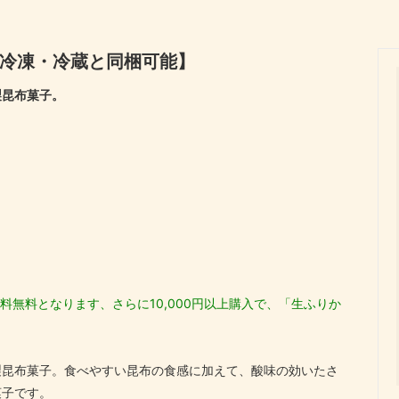
向け、骨を強くしよう！
商品一覧
ック
伊勢わかめ・伊勢ひじき
【冷凍・冷蔵と同梱可能】
セット
快気祝い
ぼし
花かつお
製昆布菓子。
祝い
還暦祝い
木 しいたけ
初回のみ送料無料
い
新築内祝い
料無料となります、さらに10,000円以上購入で、「生ふりか
製昆布菓子。食べやすい昆布の食感に加えて、酸味の効いたさ
菓子です。