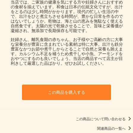
当店では、ご家族の健康を気にする方や妊婦さんにおすすめ
の食材を揃えています。和食は日本の伝統文化ですが、出汁
をとるのは少し時間がかかります。現代の忙しい生活の中
で、出汁をひと煮立ちさせる時間が、豊かな日常を作るので
はないでしょうか。乾物は、海と山の恵みを無駄なく使える
自然食です。太陽の光で乾燥させることで、旨味と栄養価が
凝縮され、無添加で長期保存も可能です。
妊婦さん、離乳食期の赤ちゃん、お子様やご高齢の方に大事
な栄養分が豊富に含まれている素材は特に大事。出汁も鉄分
豊富なかつお節や煮干しからとることで自然と栄養も賄えま
す。カルシウム不足を補うため煮干しや小魚、アーモンドを
おやつにするのも良いでしょう。当店の商品すべて店主が目
利きして厳選した品ばかり。ぜひお試しください。
この商品を購入する
この商品について問い合わせる
関連商品の一覧へ