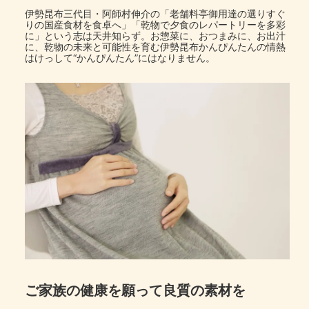
伊勢昆布三代目・阿師村伸介の「老舗料亭御用達の選りすぐ
りの国産食材を食卓へ」「乾物で夕食のレパートリーを多彩
に」という志は天井知らず。お惣菜に、おつまみに、お出汁
に、乾物の未来と可能性を育む伊勢昆布かんぴんたんの情熱
はけっして“かんぴんたん”にはなりません。
ご家族の健康を願って良質の素材を