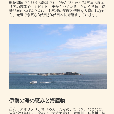
乾物問屋でも屈指の老舗です。“かんぴんたん”は三重の浜エ
リアの言葉で「カピカピに干からびている」という意味。伊
勢昆布かんぴんたんは、お客様の笑顔と伝統を大切にしなが
ら、元気で陽気な3代目が4代目へ技術継承しています。
伊勢の海の恵みと海産物
昆布、アオサノリ、ちりめん、わかめ、ひじき、などなど。
伊勢湾や鳥羽・志摩のリアス式海岸は、木曽川、長良川、揖