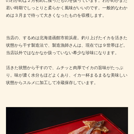
のわかめは２月初めに獲ったものを扱っています。わかめがまだ
若い時期でしっとりと柔らかく風味がいいのです。一般的なわか
めは３月まで待って大きくなったものを収穫します。
当店の、するめは北海道函館市前浜産。釣り上げたイカを活きた
状態から干す製造法で、製造漁師さんは、現在では９世帯ほど。
当店以外ではなかなか扱っていない希少な珍味になります。
活きた状態から干すので、ムチッと肉厚でイカの旨味がたっぷ
り。味が濃く水分もほどよくあり、イカ一杯まるまるな美味しい
状態からスルメに加工して冷蔵保存しています。