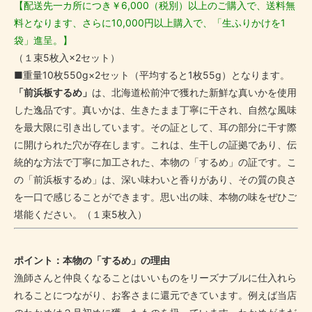
【配送先一カ所につき￥6,000（税別）以上のご購入で、送料無
料となります、さらに10,000円以上購入で、「生ふりかけを1
袋」進呈。】
（１束5枚入×2セット）
■重量10枚550g×2セット（平均すると1枚55g）となります。
「前浜板するめ」
は、北海道松前沖で獲れた新鮮な真いかを使用
した逸品です。真いかは、生きたまま丁寧に干され、自然な風味
を最大限に引き出しています。その証として、耳の部分に干す際
に開けられた穴が存在します。これは、生干しの証拠であり、伝
統的な方法で丁寧に加工された、本物の「するめ」の証です。こ
の「前浜板するめ」は、深い味わいと香りがあり、その質の良さ
を一口で感じることができます。思い出の味、本物の味をぜひご
堪能ください。（１束5枚入）
ポイント：本物の「するめ」の理由
漁師さんと仲良くなることはいいものをリーズナブルに仕入れら
れることにつながり、お客さまに還元できています。例えば当店