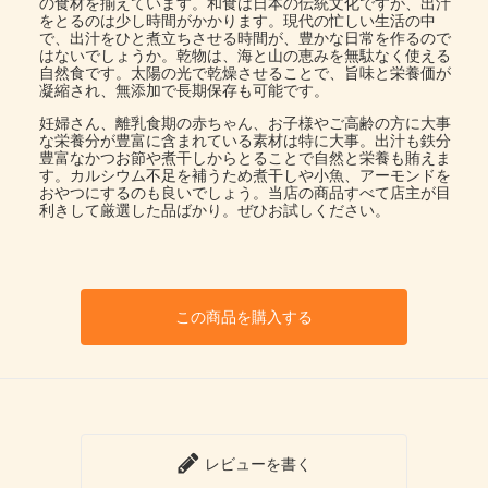
の食材を揃えています。和食は日本の伝統文化ですが、出汁
をとるのは少し時間がかかります。現代の忙しい生活の中
で、出汁をひと煮立ちさせる時間が、豊かな日常を作るので
はないでしょうか。乾物は、海と山の恵みを無駄なく使える
自然食です。太陽の光で乾燥させることで、旨味と栄養価が
凝縮され、無添加で長期保存も可能です。
妊婦さん、離乳食期の赤ちゃん、お子様やご高齢の方に大事
な栄養分が豊富に含まれている素材は特に大事。出汁も鉄分
豊富なかつお節や煮干しからとることで自然と栄養も賄えま
す。カルシウム不足を補うため煮干しや小魚、アーモンドを
おやつにするのも良いでしょう。当店の商品すべて店主が目
利きして厳選した品ばかり。ぜひお試しください。
この商品を購入する
レビューを書く