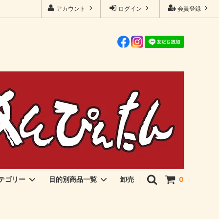
アカウント
ログイン
会員登録
卸売
テゴリー
目的別商品一覧
0
伊勢海苔・アオサ
ご飯のおとも