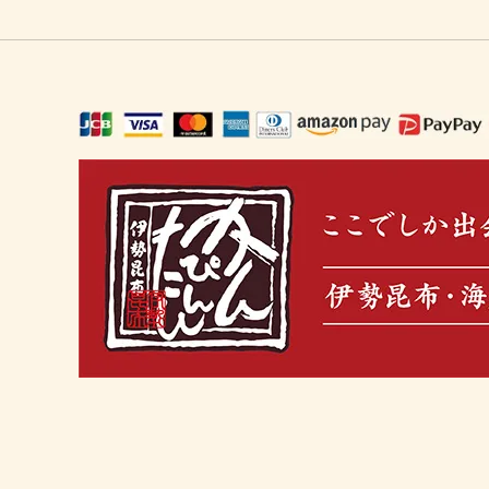
ギフト・ご馳走・北海珍味（お中元に
冬の鍋セット
おうち
出汁を