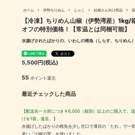
も）
妊婦さん向け商品
高齢者
ホーム
伊勢ちりめん
じゃこ
妊婦さん向け商品
伊勢あられ・おやつ・おつまみ
出汁パ
【冷凍】ちりめん山椒（伊勢湾産）1kg/
ギフトセット
母の日
伊勢ちりめん
伊勢に
オフの特別価格！【常温とは同梱可能】
結婚内祝い
出産内
北海道産昆布
国産 原
水揚げされたばかりの、いわしの稚魚（しらす、ちりめん
喜寿祝い
米寿祝
5,500円(税込)
55
ポイント還元
最近チェックした商品
【配送先一カ所につき￥6,000（税別）以上のご購入で、送
けを1袋」進呈。】
水揚げしたばかりの稚魚を少し甘口で薄目の「たれ」で一
辛い「山椒の実」を使いました。