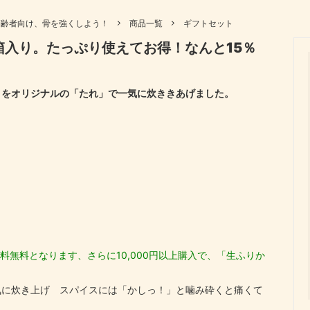
向け、骨を強くしよう！
商品一覧
高齢者向け、骨を強くしよう！
商品一覧
ギフトセット
ック
伊勢わかめ・伊勢ひじき
箱入り。たっぷり使えてお得！なんと15％
セット
快気祝い
ぼし
花かつお
祝い
還暦祝い
木 しいたけ
初回のみ送料無料
）をオリジナルの「たれ」で一気に炊ききあげました。
い
新築内祝い
料無料となります、さらに10,000円以上購入で、「生ふりか
気に炊き上げ スパイスには「かしっ！」と噛み砕くと痛くて