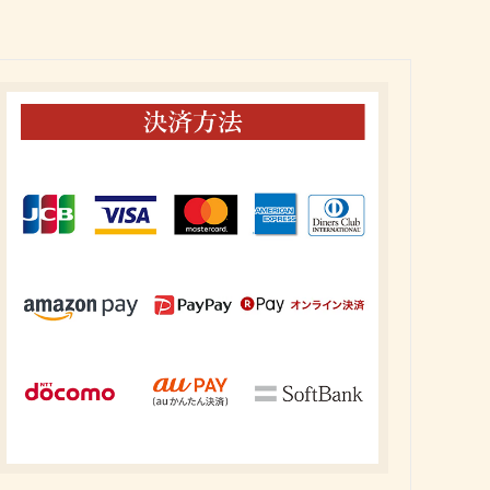
会員様特別価格商品
手作り生ふりかけパック
成人式内祝い
手作り佃煮
古希祝い