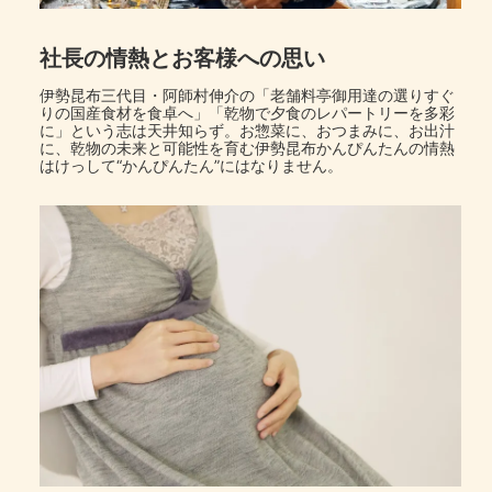
社長の情熱とお客様への思い
伊勢昆布三代目・阿師村伸介の「老舗料亭御用達の選りすぐ
りの国産食材を食卓へ」「乾物で夕食のレパートリーを多彩
に」という志は天井知らず。お惣菜に、おつまみに、お出汁
に、乾物の未来と可能性を育む伊勢昆布かんぴんたんの情熱
はけっして“かんぴんたん”にはなりません。