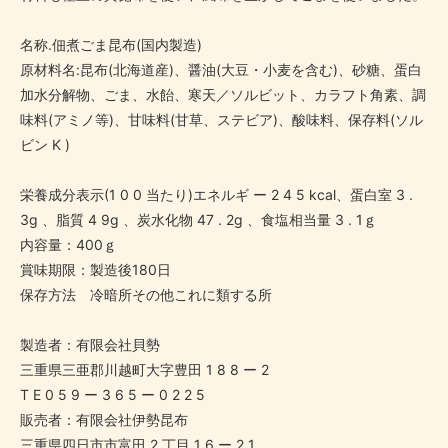
名称.佃煮ごま昆布(国内製造)
原材料名:昆布(北海道産)、醤油(大豆・小麦を含む)、砂糖、蛋白
加水分解物、ごま、水飴、寒天／ソルビット、カラフト角素、調
味料(アミノ等)、甘味料(甘草、ステビア)、酸味料、保存料(ソル
ビン K )
栄養成分表示(1 0 0 当たり)エネルギ ー 2 4 5 kcal、蛋白室 3 .
3g 、脂質 4 9g 、炭水化物 47 . 2g 、食塩相当量 3 . 1ｇ
内容量：400ｇ
賞味期限：製造後180日
保存方法 冷暗所その他これに類する所
製造者：有限会社貝勢
三重県三亜郡川越町大字豊田 1 8 8 ー 2
T E 0 5 9 ー 3 6 5 ー 0 2 2 5
販売者：有限会社伊勢昆布
三重県四日市市富田 2 丁目 1 6 ー 2 1、