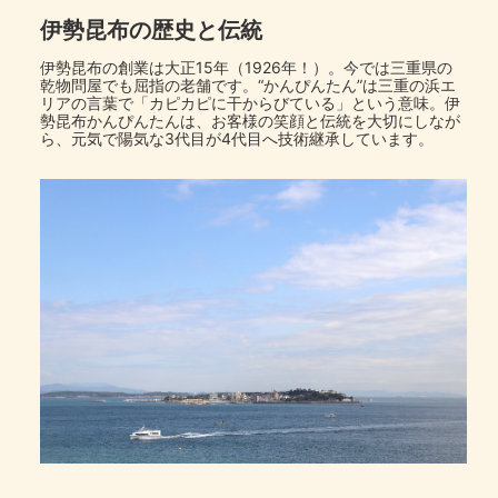
伊勢昆布の歴史と伝統
伊勢昆布の創業は大正15年（1926年！）。今では三重県の
乾物問屋でも屈指の老舗です。“かんぴんたん”は三重の浜エ
リアの言葉で「カピカピに干からびている」という意味。伊
勢昆布かんぴんたんは、お客様の笑顔と伝統を大切にしなが
ら、元気で陽気な3代目が4代目へ技術継承しています。