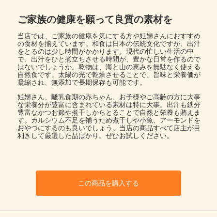
ご家族の健康を願って良質の素材を
当店では、ご家族の健康を気にする方や妊婦さんにおすすめ
の食材を揃えています。和食は日本の伝統文化ですが、出汁
をとるのは少し時間がかかります。現代の忙しい生活の中
で、出汁をひと煮立ちさせる時間が、豊かな日常を作るので
はないでしょうか。乾物は、海と山の恵みを無駄なく使える
自然食です。太陽の光で乾燥させることで、旨味と栄養価が
凝縮され、無添加で長期保存も可能です。
妊婦さん、離乳食期の赤ちゃん、お子様やご高齢の方に大事
な栄養分が豊富に含まれている素材は特に大事。出汁も鉄分
豊富なかつお節や煮干しからとることで自然と栄養も賄えま
す。カルシウム不足を補うため煮干しや小魚、アーモンドを
おやつにするのも良いでしょう。当店の商品すべて店主が目
利きして厳選した品ばかり。ぜひお試しください。
この商品を購入する