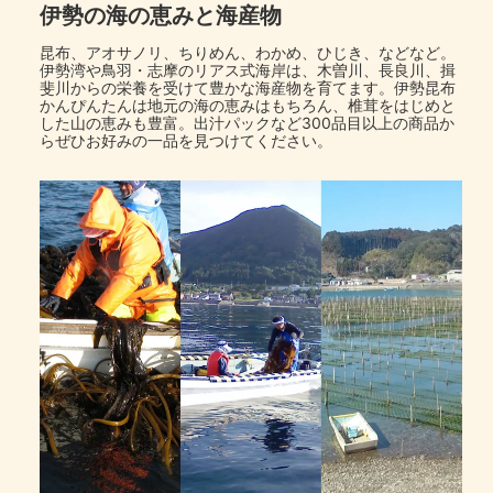
伊勢の海の恵みと海産物
昆布、アオサノリ、ちりめん、わかめ、ひじき、などなど。
伊勢湾や鳥羽・志摩のリアス式海岸は、木曽川、長良川、揖
斐川からの栄養を受けて豊かな海産物を育てます。伊勢昆布
かんぴんたんは地元の海の恵みはもちろん、椎茸をはじめと
した山の恵みも豊富。出汁パックなど300品目以上の商品か
らぜひお好みの一品を見つけてください。