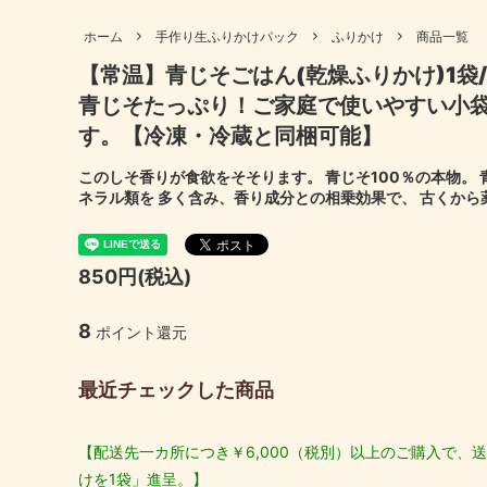
も）
妊婦さん向け商品
高齢者
ホーム
手作り生ふりかけパック
ふりかけ
商品一覧
伊勢あられ・おやつ・おつまみ
出汁パ
【常温】青じそごはん(乾燥ふりかけ)1袋
ギフトセット
母の日
伊勢ちりめん
伊勢に
青じそたっぷり！ご家庭で使いやすい小
結婚内祝い
出産内
す。【冷凍・冷蔵と同梱可能】
北海道産昆布
国産 原
喜寿祝い
米寿祝
このしそ香りが食欲をそそります。 青じそ100％の本物。
ネラル類を 多く含み、香り成分との相乗効果で、 古くか
850円(税込)
8
ポイント還元
最近チェックした商品
【配送先一カ所につき￥6,000（税別）以上のご購入で、送
けを1袋」進呈。】