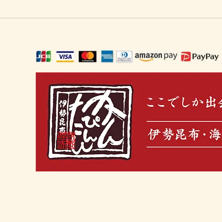
ギフト・ご馳走・北海珍味（お中元に
冬の鍋セット
おうち
出汁を