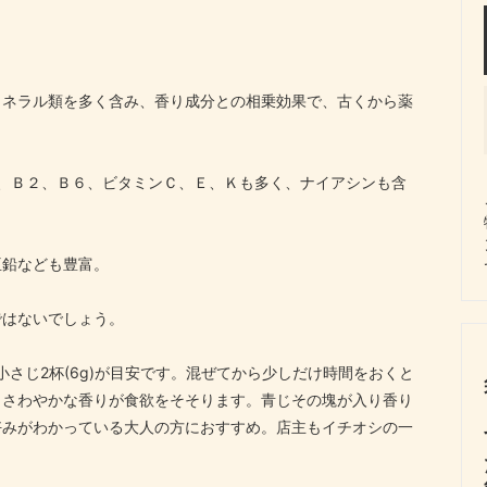
ミネラル類を多く含み、香り成分との相乗効果で、古くから薬
、Ｂ２、Ｂ６、ビタミンＣ、Ｅ、Ｋも多く、ナイアシンも含
亜鉛なども豊富。
ではないでしょう。
さじ2杯(6g)が目安です。混ぜてから少しだけ時間をおくと
とさわやかな香りが食欲をそそります。青じその塊が入り香り
好みがわかっている大人の方におすすめ。店主もイチオシの一