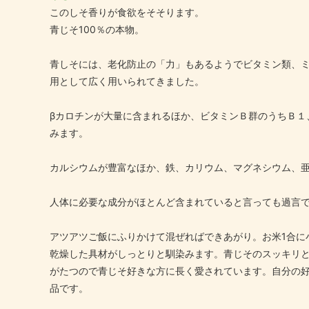
このしそ香りが食欲をそそります。
青じそ100％の本物。
青しそには、老化防止の「力」もあるようでビタミン類、
用として広く用いられてきました。
βカロチンが大量に含まれるほか、ビタミンＢ群のうちＢ１
みます。
カルシウムが豊富なほか、鉄、カリウム、マグネシウム、
人体に必要な成分がほとんど含まれていると言っても過言
アツアツご飯にふりかけて混ぜればできあがり。お米1合に小
乾燥した具材がしっとりと馴染みます。青じそのスッキリ
がたつので青じそ好きな方に長く愛されています。自分の
品です。