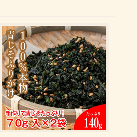
会員様特別価格商品
手作り生ふりかけパック
成人式内祝い
手作り佃煮
古希祝い