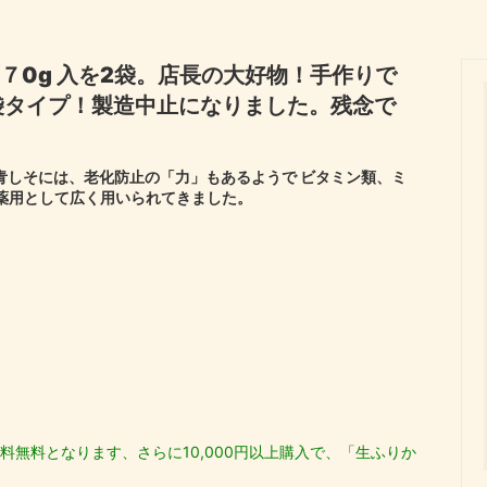
向け、骨を強くしよう！
商品一覧
ック
伊勢わかめ・伊勢ひじき
/７0g 入を2袋。店長の大好物！手作りで
セット
快気祝い
ぼし
花かつお
袋タイプ！製造中止になりました。残念で
祝い
還暦祝い
木 しいたけ
初回のみ送料無料
い
新築内祝い
 青しそには、老化防止の「力」もあるようで ビタミン類、ミ
ら薬用として広く用いられてきました。
料無料となります、さらに10,000円以上購入で、「生ふりか