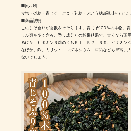
■原材料
食塩・砂糖・青じそ・ごま・乳糖・ぶどう糖/調味料（アミ
■商品説明
このしそ香りが食欲をそそります。青じそ100％の本物。
ラル類を多く含み、香り成分との相乗効果で、古くから薬用
るほか、ビタミンＢ群のうちＢ１、Ｂ２、Ｂ６、ビタミン
なほか、鉄、カリウム、マグネシウム、亜鉛なども豊富。
ないでしょう。