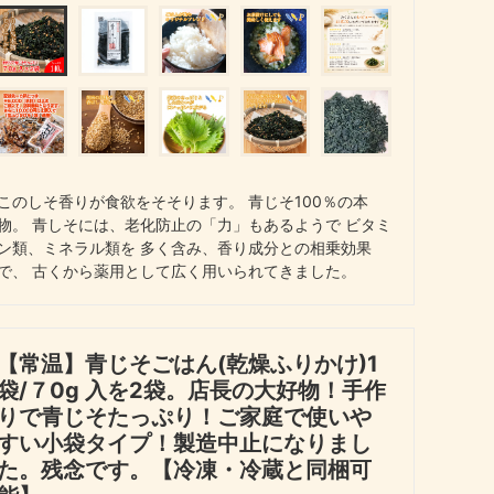
このしそ香りが食欲をそそります。 青じそ100％の本
物。 青しそには、老化防止の「力」もあるようで ビタミ
ン類、ミネラル類を 多く含み、香り成分との相乗効果
で、 古くから薬用として広く用いられてきました。
【常温】青じそごはん(乾燥ふりかけ)1
袋/７0g 入を2袋。店長の大好物！手作
りで青じそたっぷり！ご家庭で使いや
すい小袋タイプ！製造中止になりまし
た。残念です。【冷凍・冷蔵と同梱可