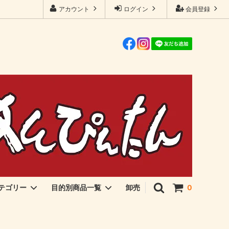
アカウント
ログイン
会員登録
卸売
テゴリー
目的別商品一覧
0
伊勢海苔・アオサ
ご飯のおとも