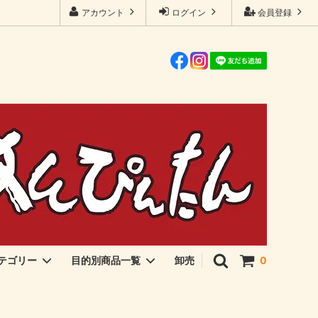
アカウント
ログイン
会員登録
卸売
テゴリー
目的別商品一覧
0
伊勢海苔・アオサ
ご飯のおとも