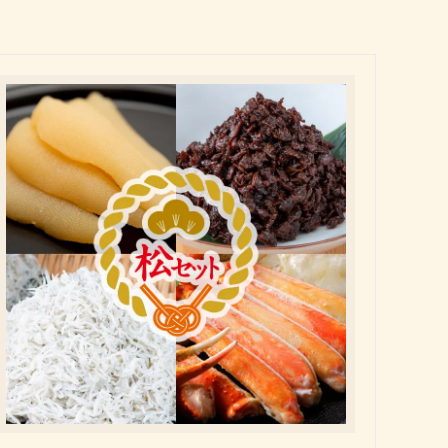
会員様特別価格商品
手作り生ふりかけパック
成人式内祝い
手作り佃煮
古希祝い