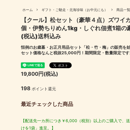
も）
妊婦さん向け商品
高齢者
ホーム
ギフト・ご馳走・北海珍味（お中元にも）
商品一
伊勢あられ・おやつ・おつまみ
出汁パ
【クール】松セット（豪華４点）ズワイガニ
ギフトセット
母の日
伊勢ちりめん
伊勢に
個・伊勢ちりめん1kg・しぐれ佃煮1箱の豪華
結婚内祝い
出産内
(税込)送料込み
北海道産昆布
国産 原
喜寿祝い
米寿祝
恒例のお歳暮・お正月用品セット「松・竹・梅」の販売を始
セット価格なんと税抜25,000円！期間限定・数量限定です
19,800円(税込)
198
ポイント還元
最近チェックした商品
【配送先一カ所につき￥6,000（税別）以上のご購入で、送
けを1袋」進呈。】