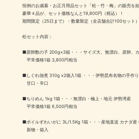
恒例のお歳暮・お正月用品セット「松・竹・梅」の販売を
豪華４品が、セット価格なんと19,800円（税込）！
期間限定（25日まで）・数量限定（全店舗合計100セッ
松セット内容：
■原卵数の子 200g×3箱・・・サイズ大、無漂白、原卵、
平常価格1箱 3,800円相当
■しぐれ佃煮 310g x2個入1箱 ・・・伊勢昆布名物の手作
甘口・辛口
■ちりめん 1kg 1箱・・・無漂白・極上・地元 伊勢湾産
平常価格1箱 6,500円相当
■ボイルずわいがに 3L/1.5Kg 1箱・・・産地直送 カナダ産
新物・箱入