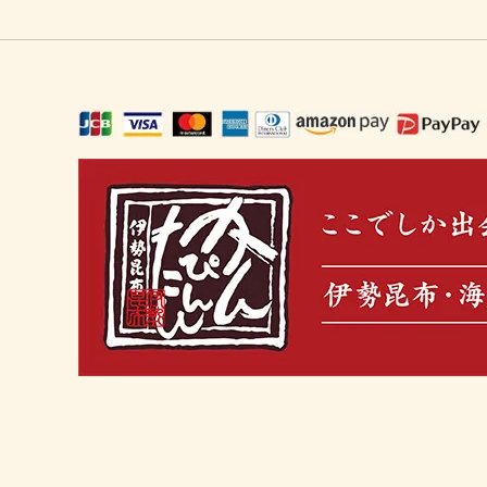
ギフト・ご馳走・北海珍味（お中元に
冬の鍋セット
おうち
出汁を