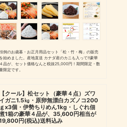
恒例のお歳暮・お正月用品セット「松・竹・梅」の販売
を始めました。産地直送 カナダ産のカニも入って!!豪華
４品が、セット価格なんと税抜25,000円！期間限定・数
量限定です。
【クール】松セット（豪華４点）ズワ
イガニ1.5㎏・原卵無漂白カズノコ200
ｇx3個・伊勢ちりめん1kg・しぐれ佃
煮1箱の豪華４品が、35,600円相当が
19,800円(税込)送料込み