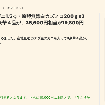
向け、骨を強くしよう！
商品一覧
覧
ギフトセット
ック
伊勢わかめ・伊勢ひじき
1.5㎏・原卵無漂白カズノコ200ｇx3
セット
快気祝い
ぼし
花かつお
４品が、35,600円相当が19,800円
祝い
還暦祝い
木 しいたけ
初回のみ送料無料
い
新築内祝い
めました。産地直送 カナダ産のカニも入って!!豪華４品が、
。
料無料となります、さらに10,000円以上購入で、「生ふりか