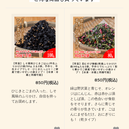
【常温】しそ風味ひじきごはん(半生ふ
【常温】花むすび御飯(乾燥ふりかけ)1
りかけ)1袋/50g 入を2袋。手作り、半
袋/40g入を2袋。手作りでたっぷり！彩
生タイプでしそ・ひじきたっぷり！ご家
り豊かでご家庭で使いやすい小袋タイ
庭で使いやすい小袋タイプ！【冷凍・冷
プ！【冷凍・冷蔵と同梱可能】
蔵と同梱可能】
850円(税込)
850円(税込)
緑は野沢菜と青じそ、オレン
ひじきとごまの入った、しそ
ジはにんじん、赤は赤かぶ漬
風味のふりかけ。自信を持っ
としば漬。この色合いが食欲
てお奨めします。
をそそります。さらに青じそ
の香りが生きています。ごは
んにまぜるだけ。おにぎりに
も！（乾タイプ）