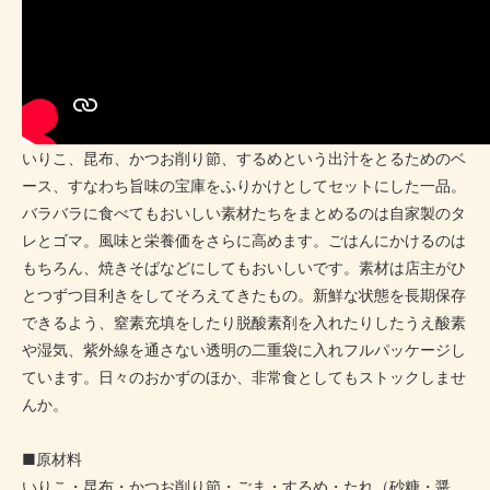
いりこ、昆布、かつお削り節、するめという出汁をとるためのベ
ース、すなわち旨味の宝庫をふりかけとしてセットにした一品。
バラバラに食べてもおいしい素材たちをまとめるのは自家製のタ
レとゴマ。風味と栄養価をさらに高めます。ごはんにかけるのは
もちろん、焼きそばなどにしてもおいしいです。素材は店主がひ
とつずつ目利きをしてそろえてきたもの。新鮮な状態を長期保存
できるよう、窒素充填をしたり脱酸素剤を入れたりしたうえ酸素
や湿気、紫外線を通さない透明の二重袋に入れフルパッケージし
ています。日々のおかずのほか、非常食としてもストックしませ
んか。
■原材料
いりこ・昆布・かつお削り節・ごま・するめ・たれ（砂糖・醤