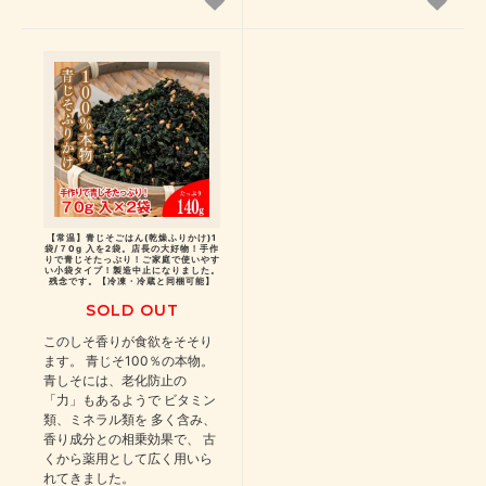
【常温】青じそごはん(乾燥ふりかけ)1
袋/７0g 入を2袋。店長の大好物！手作
りで青じそたっぷり！ご家庭で使いやす
い小袋タイプ！製造中止になりました。
残念です。【冷凍・冷蔵と同梱可能】
SOLD OUT
このしそ香りが食欲をそそり
ます。 青じそ100％の本物。
青しそには、老化防止の
「力」もあるようで ビタミン
類、ミネラル類を 多く含み、
香り成分との相乗効果で、 古
くから薬用として広く用いら
れてきました。