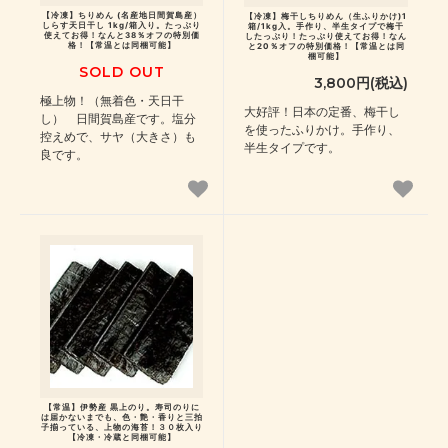
【冷凍】ちりめん (名産地日間賀島産）
【冷凍】梅干しちりめん（生ふりかけ)1
しらす天日干し 1kg/箱入り。たっぷり
箱/1kg入。手作り、半生タイプで梅干
使えてお得！なんと38％オフの特別価
したっぷり！たっぷり使えてお得！なん
格！【常温とは同梱可能】
と20％オフの特別価格！【常温とは同
梱可能】
SOLD OUT
3,800円(税込)
極上物！（無着色・天日干
大好評！日本の定番、梅干し
し） 日間賀島産です。塩分
を使ったふりかけ。手作り、
控えめで、サヤ（大きさ）も
半生タイプです。
良です。
【常温】伊勢産 黒上のり。寿司のりに
は届かないまでも、色・艶・香りと三拍
子揃っている、上物の海苔！３０枚入り
【冷凍・冷蔵と同梱可能】