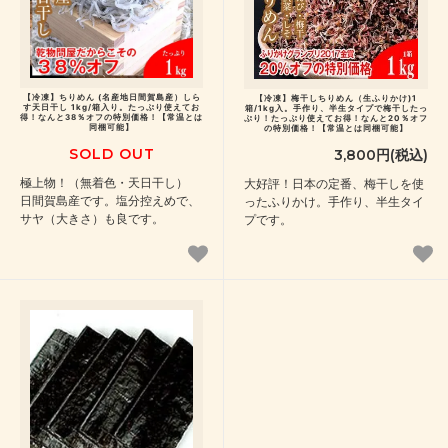
【冷凍】ちりめん (名産地日間賀島産）しら
【冷凍】梅干しちりめん（生ふりかけ)1
す天日干し 1kg/箱入り。たっぷり使えてお
箱/1kg入。手作り、半生タイプで梅干したっ
得！なんと38％オフの特別価格！【常温とは
ぷり！たっぷり使えてお得！なんと20％オフ
同梱可能】
の特別価格！【常温とは同梱可能】
SOLD OUT
3,800円(税込)
極上物！（無着色・天日干し）
大好評！日本の定番、梅干しを使
日間賀島産です。塩分控えめで、
ったふりかけ。手作り、半生タイ
サヤ（大きさ）も良です。
プです。