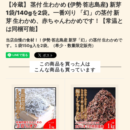
【冷蔵】 茎付 生わかめ (伊勢 答志島産) 新芽
1袋/140gを2袋。一番刈り 「幻」の茎付 新
芽 生わかめ、赤ちゃんわかめです！【常温と
は同梱可能】
当店自慢の食材！！伊勢 答志島産 新芽「幻」の茎付 生わかめで
す。１袋150g入を2袋。（希少・数量限定販売）
この商品を買った人は
こんな商品も買っています