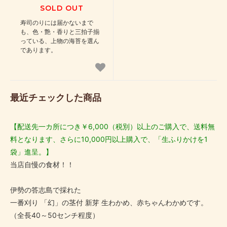
SOLD OUT
寿司のりには届かないまで
も、色・艶・香りと三拍子揃
っている、上物の海苔を選ん
であります。
最近チェックした商品
【配送先一カ所につき￥6,000（税別）以上のご購入で、送料無
料となります、さらに10,000円以上購入で、「生ふりかけを1
袋」進呈。】
当店自慢の食材！！
伊勢の答志島で採れた
一番刈り 「幻」の茎付 新芽 生わかめ、赤ちゃんわかめです。
（全長40～50センチ程度）