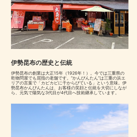
伊勢昆布の歴史と伝統
伊勢昆布の創業は大正15年（1926年！）。今では三重県の
乾物問屋でも屈指の老舗です。“かんぴんたん”は三重の浜エ
リアの言葉で「カピカピに干からびている」という意味。伊
勢昆布かんぴんたんは、お客様の笑顔と伝統を大切にしなが
ら、元気で陽気な3代目が4代目へ技術継承しています。