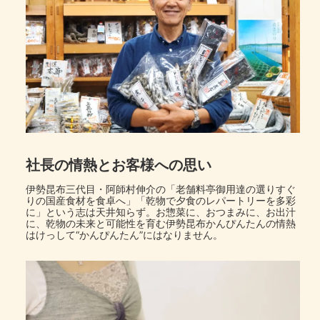
社長の情熱とお客様への思い
伊勢昆布三代目・阿師村伸介の「老舗料亭御用達の選りすぐ
りの国産食材を食卓へ」「乾物で夕食のレパートリーを多彩
に」という志は天井知らず。お惣菜に、おつまみに、お出汁
に、乾物の未来と可能性を育む伊勢昆布かんぴんたんの情熱
はけっして“かんぴんたん”にはなりません。