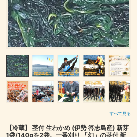
すべて見る
【冷蔵】 茎付 生わかめ (伊勢 答志島産) 新芽
1袋/140gを2袋。一番刈り 「幻」の茎付 新