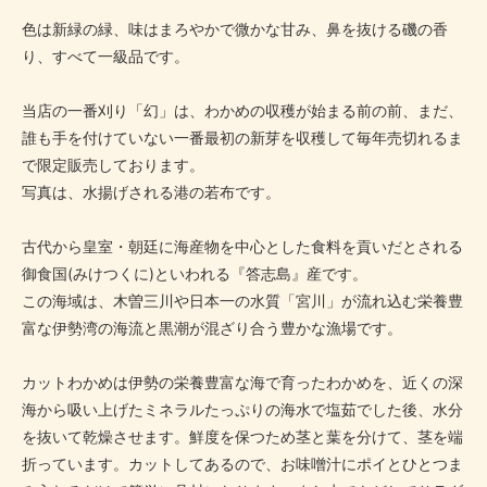
色は新緑の緑、味はまろやかで微かな甘み、鼻を抜ける磯の香
り、すべて一級品です。
当店の一番刈り「幻」は、わかめの収穫が始まる前の前、まだ、
誰も手を付けていない一番最初の新芽を収穫して毎年売切れるま
で限定販売しております。
写真は、水揚げされる港の若布です。
古代から皇室・朝廷に海産物を中心とした食料を貢いだとされる
御食国(みけつくに)といわれる『答志島』産です。
この海域は、木曽三川や日本一の水質「宮川」が流れ込む栄養豊
富な伊勢湾の海流と黒潮が混ざり合う豊かな漁場です。
カットわかめは伊勢の栄養豊富な海で育ったわかめを、近くの深
海から吸い上げたミネラルたっぷりの海水で塩茹でした後、水分
を抜いて乾燥させます。鮮度を保つため茎と葉を分けて、茎を端
折っています。カットしてあるので、お味噌汁にポイとひとつま