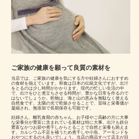
ご家族の健康を願って良質の素材を
当店では、ご家族の健康を気にする方や妊婦さんにおすすめ
の食材を揃えています。和食は日本の伝統文化ですが、出汁
をとるのは少し時間がかかります。現代の忙しい生活の中
で、出汁をひと煮立ちさせる時間が、豊かな日常を作るので
はないでしょうか。乾物は、海と山の恵みを無駄なく使える
自然食です。太陽の光で乾燥させることで、旨味と栄養価が
凝縮され、無添加で長期保存も可能です。
妊婦さん、離乳食期の赤ちゃん、お子様やご高齢の方に大事
な栄養分が豊富に含まれている素材は特に大事。出汁も鉄分
豊富なかつお節や煮干しからとることで自然と栄養も賄えま
す。カルシウム不足を補うため煮干しや小魚、アーモンドを
おやつにするのも良いでしょう。当店の商品すべて店主が目