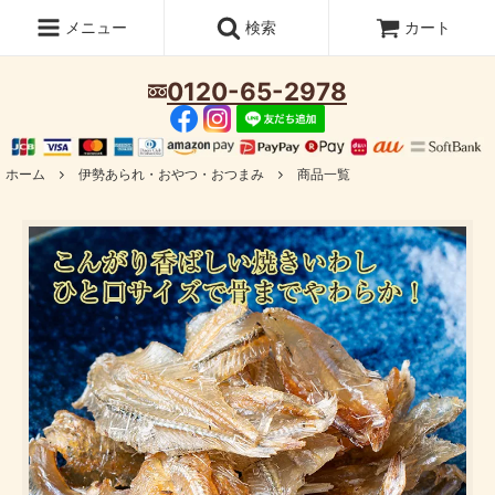
メニュー
検索
カート
0120-65-2978
ホーム
伊勢あられ・おやつ・おつまみ
商品一覧