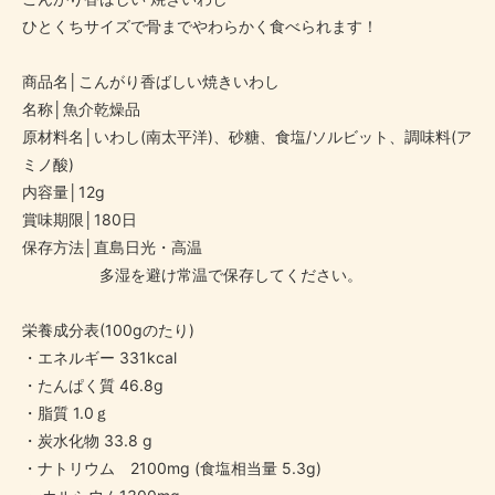
ひとくちサイズで骨までやわらかく食べられます！
商品名│こんがり香ばしい焼きいわし
名称│魚介乾燥品
原材料名│いわし(南太平洋)、砂糖、食塩/ソルビット、調味料(ア
ミノ酸)
内容量│12g
賞味期限│180日
保存方法│直島日光・高温
多湿を避け常温で保存してください。
栄養成分表(100gのたり)
・エネルギー 331kcal
・たんぱく質 46.8g
・脂質 1.0ｇ
・炭水化物 33.8 g
・ナトリウム 2100mg (食塩相当量 5.3g)