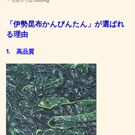
・ カルシウム1300mg
「伊勢昆布かんぴんたん」が選ばれ
る理由
1. 高品質