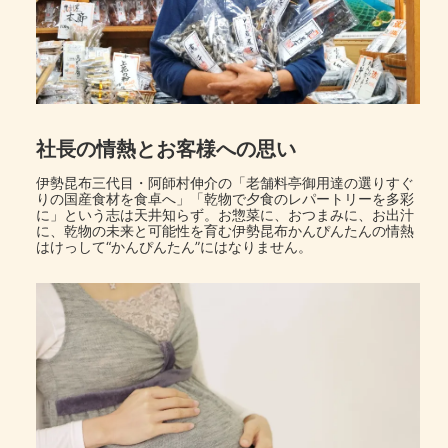
社長の情熱とお客様への思い
伊勢昆布三代目・阿師村伸介の「老舗料亭御用達の選りすぐ
りの国産食材を食卓へ」「乾物で夕食のレパートリーを多彩
に」という志は天井知らず。お惣菜に、おつまみに、お出汁
に、乾物の未来と可能性を育む伊勢昆布かんぴんたんの情熱
はけっして“かんぴんたん”にはなりません。