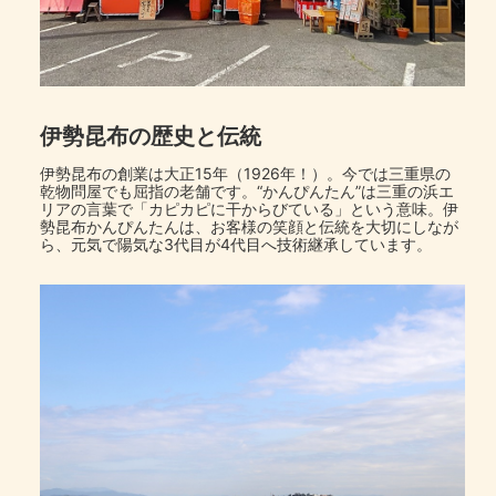
伊勢昆布の歴史と伝統
伊勢昆布の創業は大正15年（1926年！）。今では三重県の
乾物問屋でも屈指の老舗です。“かんぴんたん”は三重の浜エ
リアの言葉で「カピカピに干からびている」という意味。伊
勢昆布かんぴんたんは、お客様の笑顔と伝統を大切にしなが
ら、元気で陽気な3代目が4代目へ技術継承しています。