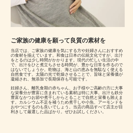
ご家族の健康を願って良質の素材を
当店では、ご家族の健康を気にする方や妊婦さんにおすすめ
の食材を揃えています。和食は日本の伝統文化ですが、出汁
をとるのは少し時間がかかります。現代の忙しい生活の中
で、出汁をひと煮立ちさせる時間が、豊かな日常を作るので
はないでしょうか。乾物は、海と山の恵みを無駄なく使える
自然食です。太陽の光で乾燥させることで、旨味と栄養価が
凝縮され、無添加で長期保存も可能です。
妊婦さん、離乳食期の赤ちゃん、お子様やご高齢の方に大事
な栄養分が豊富に含まれている素材は特に大事。出汁も鉄分
豊富なかつお節や煮干しからとることで自然と栄養も賄えま
す。カルシウム不足を補うため煮干しや小魚、アーモンドを
おやつにするのも良いでしょう。当店の商品すべて店主が目
利きして厳選した品ばかり。ぜひお試しください。