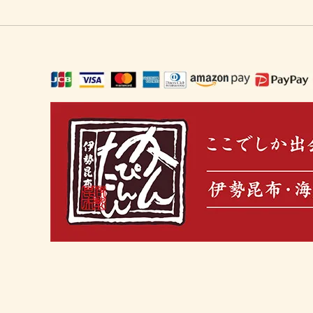
ギフト・ご馳走・北海珍味（お中元に
冬の鍋セット
おうち
出汁を