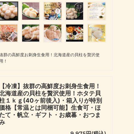
抜群の高鮮度お刺身生食用！北海道産の貝柱を贅沢使
用！
【冷凍】抜群の高鮮度お刺身生食用！
北海道産の貝柱を贅沢使用！ホタテ貝
柱１ｋｇ(40ヶ前後入)・箱入りが特別
価格【常温とは同梱可能】生食可・ほ
たて・帆立・ギフト・お歳暮・おつま
み
9,975円(税込)