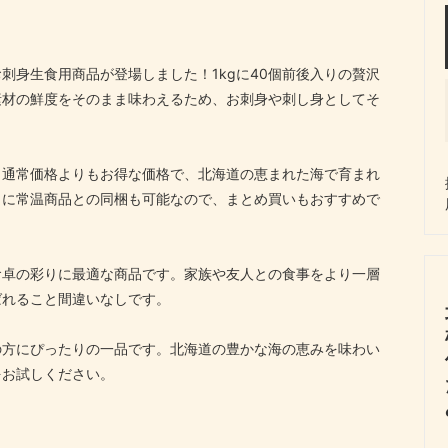
刺身生食用商品が登場しました！1kgに40個前後入りの贅沢
素材の鮮度をそのまま味わえるため、お刺身や刺し身としてそ
！通常価格よりもお得な価格で、北海道の恵まれた海で育まれ
らに常温商品との同梱も可能なので、まとめ買いもおすすめで
食卓の彩りに最適な商品です。家族や友人との食事をより一層
ばれること間違いなしです。
の方にぴったりの一品です。北海道の豊かな海の恵みを味わい
をお試しください。