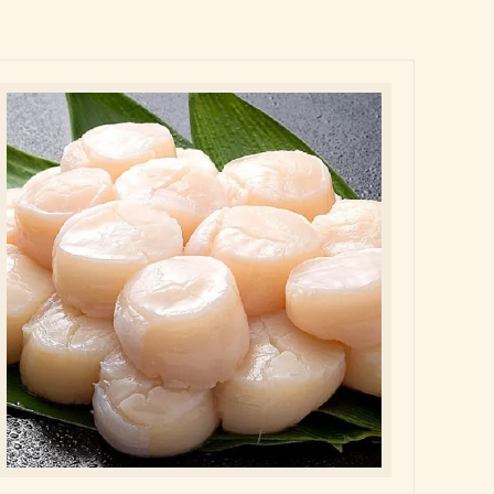
会員様特別価格商品
手作り生ふりかけパック
成人式内祝い
手作り佃煮
古希祝い