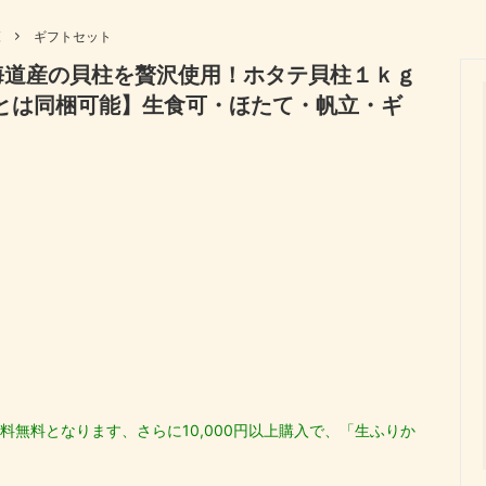
向け、骨を強くしよう！
商品一覧
覧
ギフトセット
ック
伊勢わかめ・伊勢ひじき
海道産の貝柱を贅沢使用！ホタテ貝柱１ｋｇ
セット
快気祝い
ぼし
花かつお
温とは同梱可能】生食可・ほたて・帆立・ギ
祝い
還暦祝い
木 しいたけ
初回のみ送料無料
い
新築内祝い
料無料となります、さらに10,000円以上購入で、「生ふりか