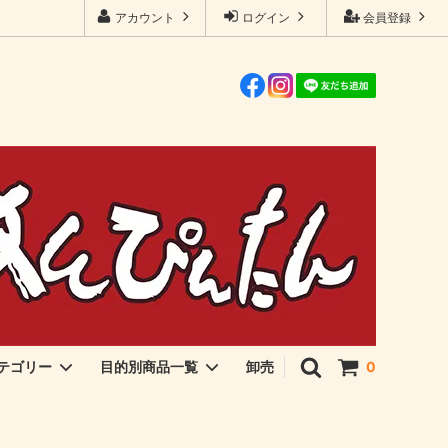
アカウント
ログイン
会員登録
卸売
テゴリー
目的別商品一覧
0
伊勢海苔・アオサ
ご飯のおとも