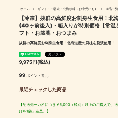
も）
妊婦さん向け商品
高齢者
ホーム
ギフト・ご馳走・北海珍味（お中元にも）
商品一
伊勢あられ・おやつ・おつまみ
出汁パ
【冷凍】抜群の高鮮度お刺身生食用！北
ギフトセット
母の日
伊勢ちりめん
伊勢に
(40ヶ前後入)・箱入りが特別価格【常
結婚内祝い
出産内
フト・お歳暮・おつまみ
北海道産昆布
国産 原
喜寿祝い
米寿祝
抜群の高鮮度お刺身生食用！北海道産の貝柱を贅沢使用！
9,975円(税込)
99
ポイント還元
最近チェックした商品
【配送先一カ所につき￥6,000（税別）以上のご購入で、送
けを1袋」進呈。】