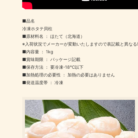
■品名
冷凍ホタテ貝柱
■原材料名 ： ほたて（北海道）
※入荷状況でメーカーが変動いたしますので表記載と異なる
■内容量 ： 1kg
■賞味期限 ： パッケージ記載
■保存方法 ： 要冷凍-18℃以下
■加熱処理の必要性 ： 加熱の必要はありません
■発送温度帯 ： 冷凍