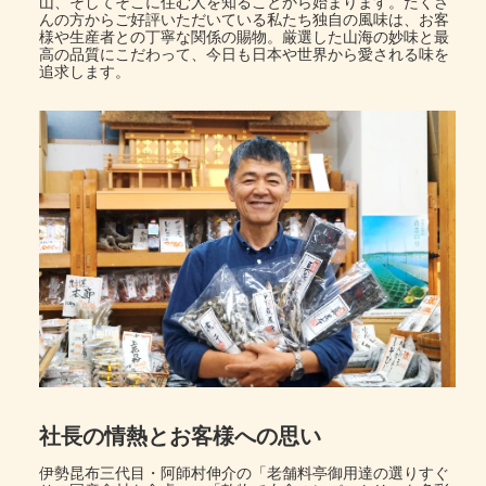
山、そしてそこに住む人を知ることから始まります。たくさ
んの方からご好評いただいている私たち独自の風味は、お客
様や生産者との丁寧な関係の賜物。厳選した山海の妙味と最
高の品質にこだわって、今日も日本や世界から愛される味を
追求します。
社長の情熱とお客様への思い
伊勢昆布三代目・阿師村伸介の「老舗料亭御用達の選りすぐ