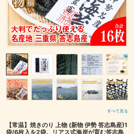
すべて見る
【常温】焼きのり 上物 (新物 伊勢 答志島産)1
袋/6枚入を2袋。リアス式海岸が育む答志島