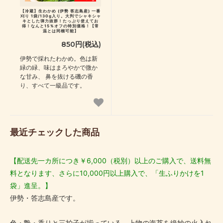
【冷蔵】生わかめ (伊勢 答志島産) 一番
刈り 1袋/130g入り。大判でシャキシャ
キとした弾力抜群！たっぷり使えてお
得！なんと15％オフの特別価格！【常
温とは同梱可能】
850円(税込)
伊勢で採れたわかめ。色は新
緑の緑、味はまろやかで微か
な甘み、 鼻を抜ける磯の香
り、すべて一級品です。
最近チェックした商品
【配送先一カ所につき￥6,000（税別）以上のご購入で、送料無
料となります、さらに10,000円以上購入で、「生ふりかけを1
袋」進呈。】
伊勢・答志島産です。
色・艶・香りと三拍子が揃っている、上物の海苔を絶妙の火入れ