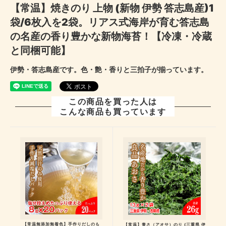
【常温】焼きのり 上物 (新物 伊勢 答志島産)1
袋/6枚入を2袋。リアス式海岸が育む答志島
の名産の香り豊かな新物海苔！【冷凍・冷蔵
と同梱可能】
伊勢・答志島産です。色・艶・香りと三拍子が揃っています。
この商品を買った人は
こんな商品も買っています
【常温無添加無着色】手作りだしのも
【常温】青さ（アオサ）のり (三重県 伊