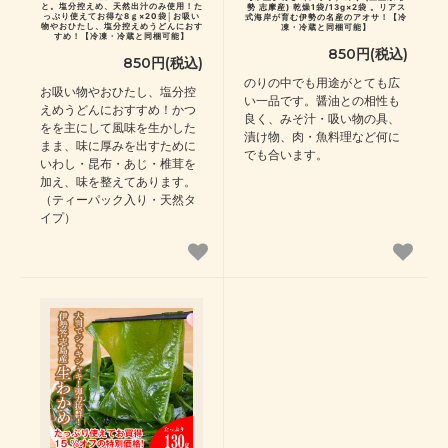
と。塩分控えめ、天然出汁のみ使用！た
勢 志摩産) 乾燥1袋/13g×2袋 。リアス
っぷり使えてお得な8ｇ×20袋│お吸い
式海岸が育む伊勢の名産のアオサ！【冷
物やおひたし、塩分控えめうどんにおす
凍・冷蔵と同梱可能】
すめ！【冷凍・冷蔵と同梱可能】
850円(税込)
850円(税込)
のりの中でも用途がとても広
お吸い物やおひたし、塩分控
い一品です。醤油との相性も
えめうどんにおすすめ！かつ
良く、みそ汁・吸い物の具、
をを主にして風味を生かした
漬け物、肉・魚料理など何に
まま、味に厚みを出すために
でも合います。
いわし・昆布・あじ・椎茸を
加え、味を整えてあります。
（ティーパック入り・天然タ
イプ）