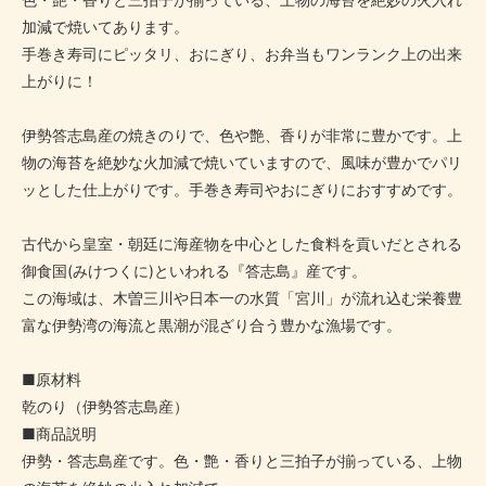
加減で焼いてあります。
手巻き寿司にピッタリ、おにぎり、お弁当もワンランク上の出来
上がりに！
伊勢答志島産の焼きのりで、色や艶、香りが非常に豊かです。上
物の海苔を絶妙な火加減で焼いていますので、風味が豊かでパリ
ッとした仕上がりです。手巻き寿司やおにぎりにおすすめです。
古代から皇室・朝廷に海産物を中心とした食料を貢いだとされる
御食国(みけつくに)といわれる『答志島』産です。
この海域は、木曽三川や日本一の水質「宮川」が流れ込む栄養豊
富な伊勢湾の海流と黒潮が混ざり合う豊かな漁場です。
■原材料
乾のり（伊勢答志島産）
■商品説明
伊勢・答志島産です。色・艶・香りと三拍子が揃っている、上物