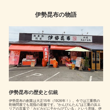
伊勢昆布の物語
伊勢昆布の歴史と伝統
伊勢昆布の創業は大正15年（1926年！）。今では三重県の
乾物問屋でも屈指の老舗です。“かんぴんたん”は三重の浜エ
リアの言葉で「カピカピに干からびている」という意味。伊