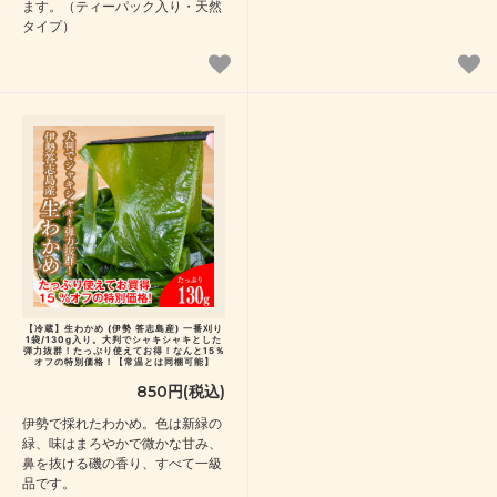
ます。（ティーパック入り・天然
タイプ）
【冷蔵】生わかめ (伊勢 答志島産) 一番刈り
1袋/130g入り。大判でシャキシャキとした
弾力抜群！たっぷり使えてお得！なんと15％
オフの特別価格！【常温とは同梱可能】
850円(税込)
伊勢で採れたわかめ。色は新緑の
緑、味はまろやかで微かな甘み、
鼻を抜ける磯の香り、すべて一級
品です。