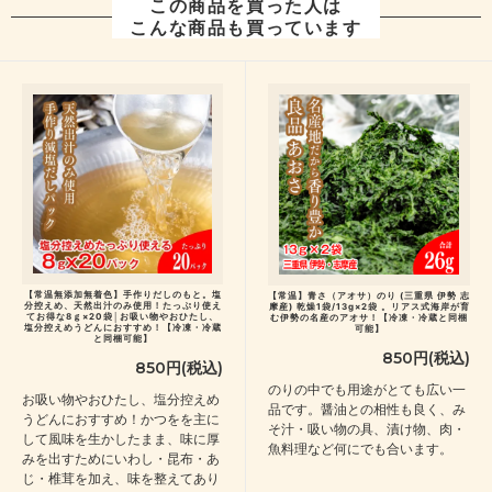
この商品を買った人は
こんな商品も買っています
【常温無添加無着色】手作りだしのもと。塩
【常温】青さ（アオサ）のり (三重県 伊勢 志
分控えめ、天然出汁のみ使用！たっぷり使え
摩産) 乾燥1袋/13g×2袋 。リアス式海岸が育
てお得な8ｇ×20袋│お吸い物やおひたし、
む伊勢の名産のアオサ！【冷凍・冷蔵と同梱
塩分控えめうどんにおすすめ！【冷凍・冷蔵
可能】
と同梱可能】
850円(税込)
850円(税込)
のりの中でも用途がとても広い一
お吸い物やおひたし、塩分控えめ
品です。醤油との相性も良く、み
うどんにおすすめ！かつをを主に
そ汁・吸い物の具、漬け物、肉・
して風味を生かしたまま、味に厚
魚料理など何にでも合います。
みを出すためにいわし・昆布・あ
じ・椎茸を加え、味を整えてあり